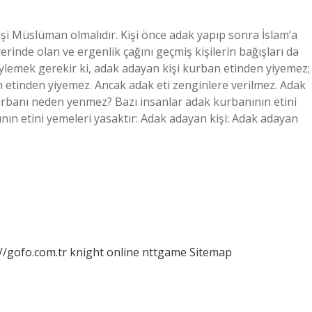
i Müslüman olmalıdır. Kişi önce adak yapıp sonra İslam’a
yerinde olan ve ergenlik çağını geçmiş kişilerin bağışları da
söylemek gerekir ki, adak adayan kişi kurban etinden yiyemez;
n etinden yiyemez. Ancak adak eti zenginlere verilmez. Adak
k kurbanı neden yenmez? Bazı insanlar adak kurbanının etini
ının etini yemeleri yasaktır: Adak adayan kişi: Adak adayan
//gofo.com.tr
knight online
nttgame
Sitemap