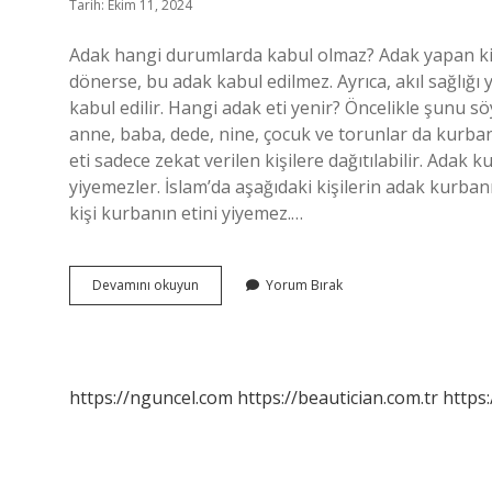
Tarih: Ekim 11, 2024
Adak hangi durumlarda kabul olmaz? Adak yapan kiş
dönerse, bu adak kabul edilmez. Ayrıca, akıl sağlığı 
kabul edilir. Hangi adak eti yenir? Öncelikle şunu 
anne, baba, dede, nine, çocuk ve torunlar da kurba
eti sadece zekat verilen kişilere dağıtılabilir. Ada
yiyemezler. İslam’da aşağıdaki kişilerin adak kurban
kişi kurbanın etini yiyemez.…
Hangi
Devamını okuyun
Yorum Bırak
Adak
Yenmez
https://nguncel.com
https://beautician.com.tr
https: