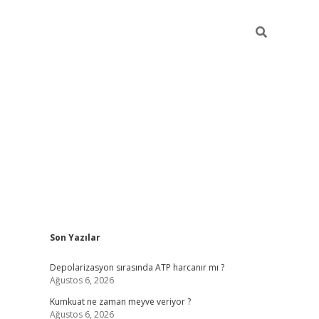
Sidebar
Son Yazılar
grandoperabet yeni gi
Depolarizasyon sırasında ATP harcanır mı ?
Ağustos 6, 2026
Kumkuat ne zaman meyve veriyor ?
Ağustos 6, 2026