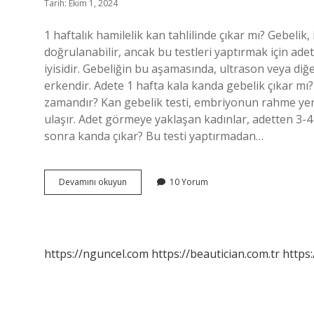
Tarih: Ekim 1, 2024
1 haftalık hamilelik kan tahlilinde çıkar mı? Gebelik
doğrulanabilir, ancak bu testleri yaptırmak için ad
iyisidir. Gebeliğin bu aşamasında, ultrason veya di
erkendir. Adete 1 hafta kala kanda gebelik çıkar mı
zamandır? Kan gebelik testi, embriyonun rahme yerl
ulaşır. Adet görmeye yaklaşan kadınlar, adetten 3-4 
sonra kanda çıkar? Bu testi yaptırmadan…
Döllenmeden
Devamını okuyun
10 Yorum
1
Hafta
Sonra
Kanda
Çıkar
https://nguncel.com
https://beautician.com.tr
https:
Mı