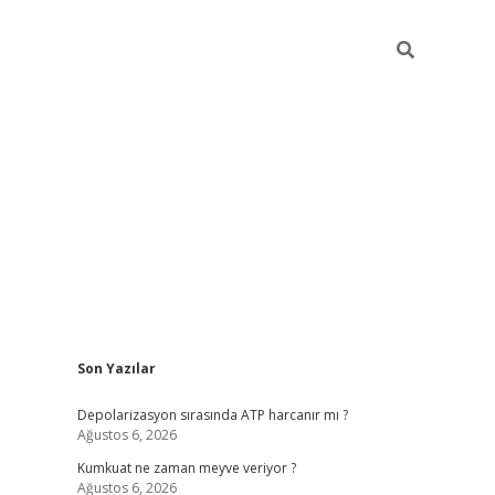
Sidebar
Son Yazılar
grandoperabet yeni giri
Depolarizasyon sırasında ATP harcanır mı ?
Ağustos 6, 2026
Kumkuat ne zaman meyve veriyor ?
Ağustos 6, 2026