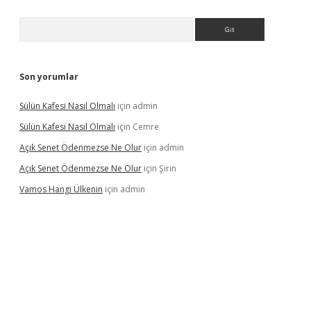
Arama
Son yorumlar
Sülün Kafesi Nasıl Olmalı
için
admin
Sülün Kafesi Nasıl Olmalı
için
Cemre
Açık Senet Ödenmezse Ne Olur
için
admin
Açık Senet Ödenmezse Ne Olur
için
Şirin
Vamos Hangi Ülkenin
için
admin
yeni giriş