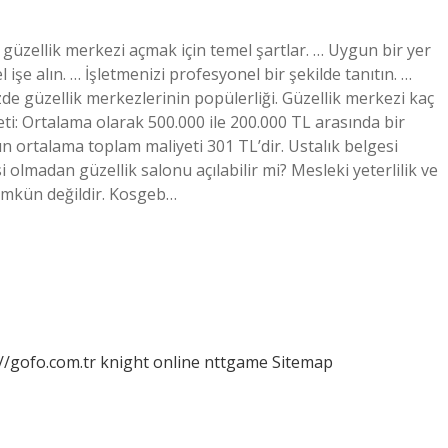
r güzellik merkezi açmak için temel şartlar. … Uygun bir yer
 işe alın. … İşletmenizi profesyonel bir şekilde tanıtın. …
e güzellik merkezlerinin popülerliği. Güzellik merkezi kaç
eti: Ortalama olarak 500.000 ile 200.000 TL arasında bir
n ortalama toplam maliyeti 301 TL’dir. Ustalık belgesi
i olmadan güzellik salonu açılabilir mi? Mesleki yeterlilik ve
ümkün değildir. Kosgeb…
//gofo.com.tr
knight online
nttgame
Sitemap