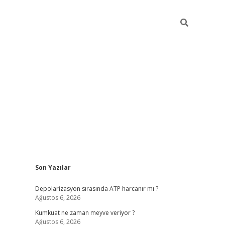
Sidebar
Son Yazılar
grandoperabet yeni gir
Depolarizasyon sırasında ATP harcanır mı ?
Ağustos 6, 2026
Kumkuat ne zaman meyve veriyor ?
Ağustos 6, 2026