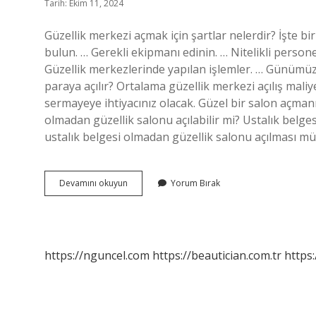
Tarih: Ekim 11, 2024
Güzellik merkezi açmak için şartlar nelerdir? İşte bi
bulun. … Gerekli ekipmanı edinin. … Nitelikli personel
Güzellik merkezlerinde yapılan işlemler. … Günümüzd
paraya açılır? Ortalama güzellik merkezi açılış maliy
sermayeye ihtiyacınız olacak. Güzel bir salon açmanı
olmadan güzellik salonu açılabilir mi? Ustalık belges
ustalık belgesi olmadan güzellik salonu açılması m
Güzellik
Devamını okuyun
Yorum Bırak
Merkezi
Acmak
Icin
Ne
Gerekiyor
https://nguncel.com
https://beautician.com.tr
https: