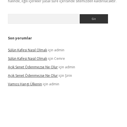
halinde, ilgili içerikler yasal süre içerisinde sitemizden kaldırılacaktır.
Arama
Son yorumlar
Sülün Kafesi Nasıl Olmalı
için
admin
Sülün Kafesi Nasıl Olmalı
için
Cemre
Açık Senet Ödenmezse Ne Olur
için
admin
Açık Senet Ödenmezse Ne Olur
için
Şirin
Vamos Hangi Ülkenin
için
admin