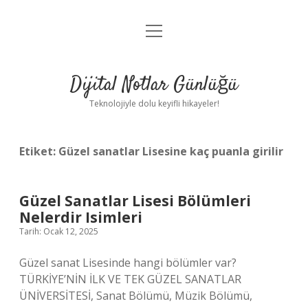
menüyü
Anasayfa
aç
Gizlilik Politikası
Dijital Notlar Günlüğü
Yasal Uyarı
Teknolojiyle dolu keyifli hikayeler!
Hakkımızda
Etiket:
Güzel sanatlar Lisesine kaç puanla girilir
Güzel Sanatlar Lisesi Bölümleri
Nelerdir Isimleri
Tarih: Ocak 12, 2025
Güzel sanat Lisesinde hangi bölümler var?
TÜRKİYE’NİN İLK VE TEK GÜZEL SANATLAR
ÜNİVERSİTESİ, Sanat Bölümü, Müzik Bölümü,