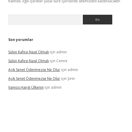
halinde, ilgili içerikler yasal süre içerisinde sitemizden kaldırılacaktır.
Arama
Son yorumlar
Sülün Kafesi Nasıl Olmalı
için
admin
Sülün Kafesi Nasıl Olmalı
için
Cemre
Açık Senet Ödenmezse Ne Olur
için
admin
Açık Senet Ödenmezse Ne Olur
için
Şirin
Vamos Hangi Ülkenin
için
admin