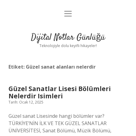
menüyü
Anasayfa
aç
Gizlilik Politikası
Dijital Notlar Günlüğü
Yasal Uyarı
Teknolojiyle dolu keyifli hikayeler!
Hakkımızda
Etiket:
Güzel sanat alanları nelerdir
Güzel Sanatlar Lisesi Bölümleri
Nelerdir Isimleri
Tarih: Ocak 12, 2025
Güzel sanat Lisesinde hangi bölümler var?
TÜRKİYE’NİN İLK VE TEK GÜZEL SANATLAR
ÜNİVERSİTESİ, Sanat Bölümü, Müzik Bölümü,