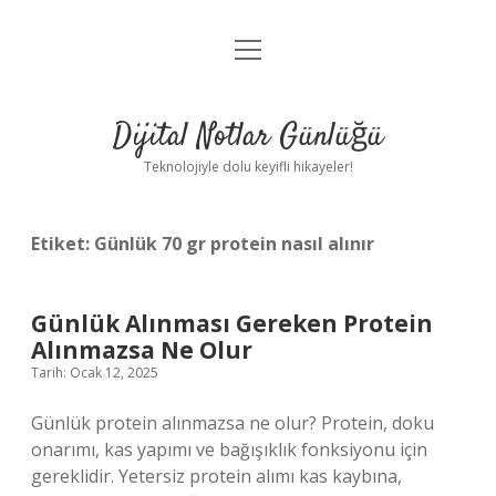
menüyü
Anasayfa
aç
Gizlilik Politikası
Dijital Notlar Günlüğü
Yasal Uyarı
Teknolojiyle dolu keyifli hikayeler!
Hakkımızda
Etiket:
Günlük 70 gr protein nasıl alınır
Günlük Alınması Gereken Protein
Alınmazsa Ne Olur
Tarih: Ocak 12, 2025
Günlük protein alınmazsa ne olur? Protein, doku
onarımı, kas yapımı ve bağışıklık fonksiyonu için
gereklidir. Yetersiz protein alımı kas kaybına,