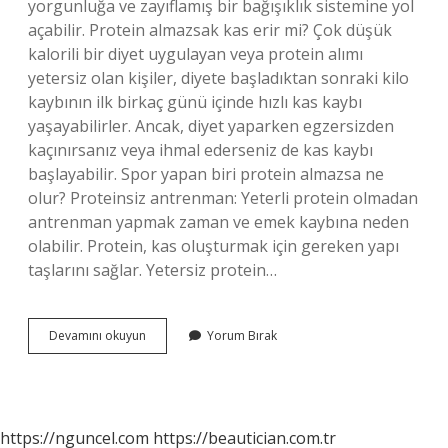
yorgunluğa ve zayıflamış bir bağışıklık sistemine yol
açabilir. Protein almazsak kas erir mi? Çok düşük
kalorili bir diyet uygulayan veya protein alımı
yetersiz olan kişiler, diyete başladıktan sonraki kilo
kaybının ilk birkaç günü içinde hızlı kas kaybı
yaşayabilirler. Ancak, diyet yaparken egzersizden
kaçınırsanız veya ihmal ederseniz de kas kaybı
başlayabilir. Spor yapan biri protein almazsa ne
olur? Proteinsiz antrenman: Yeterli protein olmadan
antrenman yapmak zaman ve emek kaybına neden
olabilir. Protein, kas oluşturmak için gereken yapı
taşlarını sağlar. Yetersiz protein…
Günlük
Devamını okuyun
Yorum Bırak
Alınması
Gereken
Protein
Alınmazsa
Ne
https://nguncel.com
https://beautician.com.tr
Olur