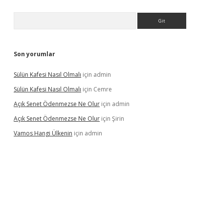
Arama
Son yorumlar
Sülün Kafesi Nasıl Olmalı
için
admin
Sülün Kafesi Nasıl Olmalı
için
Cemre
Açık Senet Ödenmezse Ne Olur
için
admin
Açık Senet Ödenmezse Ne Olur
için
Şirin
Vamos Hangi Ülkenin
için
admin
yeni giriş