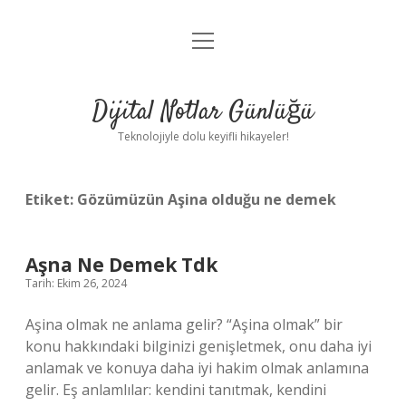
menüyü
Anasayfa
aç
Gizlilik Politikası
Dijital Notlar Günlüğü
Yasal Uyarı
Teknolojiyle dolu keyifli hikayeler!
Hakkımızda
Etiket:
Gözümüzün Aşina olduğu ne demek
Aşna Ne Demek Tdk
Tarih: Ekim 26, 2024
Aşina olmak ne anlama gelir? “Aşina olmak” bir
konu hakkındaki bilginizi genişletmek, onu daha iyi
anlamak ve konuya daha iyi hakim olmak anlamına
gelir. Eş anlamlılar: kendini tanıtmak, kendini