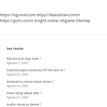
Ne
Yapmalıyım
https://nguncel.com
https://beautician.com.tr
https://gofo.com.tr
knight online
nttgame
Sitemap
Sidebar
Son Yazılar
Kıbrıs’ta tank olayı nedir ?
Ağustos 7, 2026
Depolarizasyon sırasında ATP harcanır mı ?
Ağustos 6, 2026
Kumkuat ne zaman meyve veriyor ?
Ağustos 6, 2026
Avene hangi ülkeye aittir ?
Ağustos 5, 2026
Anafor olmak ne demek ?