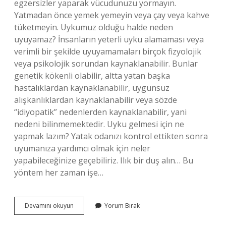
egzersizler yaparak vücudunuzu yormayın.
Yatmadan önce yemek yemeyin veya çay veya kahve
tüketmeyin. Uykumuz olduğu halde neden
uyuyamaz? İnsanların yeterli uyku alamaması veya
verimli bir şekilde uyuyamamaları birçok fizyolojik
veya psikolojik sorundan kaynaklanabilir. Bunlar
genetik kökenli olabilir, altta yatan başka
hastalıklardan kaynaklanabilir, uygunsuz
alışkanlıklardan kaynaklanabilir veya sözde
“idiyopatik” nedenlerden kaynaklanabilir, yani
nedeni bilinmemektedir. Uyku gelmesi için ne
yapmak lazım? Yatak odanızı kontrol ettikten sonra
uyumanıza yardımcı olmak için neler
yapabileceğinize geçebiliriz. Ilık bir duş alın… Bu
yöntem her zaman işe…
Gözüme
Devamını okuyun
Yorum Bırak
Uyku
Girmiyor