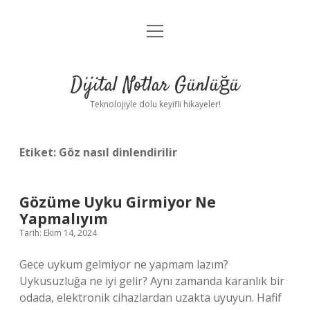
menüyü
Anasayfa
aç
Gizlilik Politikası
Dijital Notlar Günlüğü
Yasal Uyarı
Teknolojiyle dolu keyifli hikayeler!
Hakkımızda
Etiket:
Göz nasıl dinlendirilir
Gözüme Uyku Girmiyor Ne
Yapmalıyım
Tarih: Ekim 14, 2024
Gece uykum gelmiyor ne yapmam lazım?
Uykusuzluğa ne iyi gelir? Aynı zamanda karanlık bir
odada, elektronik cihazlardan uzakta uyuyun. Hafif