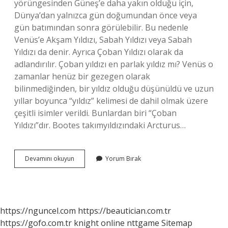
yörüngesinden Güneş’e daha yakın olduğu için,
Dünya’dan yalnızca gün doğumundan önce veya
gün batımından sonra görülebilir. Bu nedenle
Venüs’e Akşam Yıldızı, Sabah Yıldızı veya Sabah
Yıldızı da denir. Ayrıca Çoban Yıldızı olarak da
adlandırılır. Çoban yıldızı en parlak yıldız mı? Venüs o
zamanlar henüz bir gezegen olarak
bilinmediğinden, bir yıldız olduğu düşünüldü ve uzun
yıllar boyunca “yıldız” kelimesi de dahil olmak üzere
çeşitli isimler verildi. Bunlardan biri “Çoban
Yıldızı”dır. Bootes takımyıldızındaki Arcturus…
Çoban
Devamını okuyun
Yorum Bırak
Yıldızı
Ne
Işe
Yarar
https://nguncel.com
https://beautician.com.tr
https://gofo.com.tr
knight online
nttgame
Sitemap