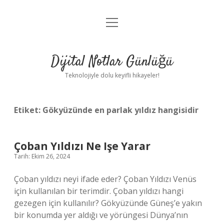
menüyü
Anasayfa
aç
Gizlilik Politikası
Dijital Notlar Günlüğü
Yasal Uyarı
Teknolojiyle dolu keyifli hikayeler!
Hakkımızda
Etiket:
Gökyüzünde en parlak yıldız hangisidir
Çoban Yıldızı Ne Işe Yarar
Tarih: Ekim 26, 2024
Çoban yıldızı neyi ifade eder? Çoban Yıldızı Venüs
için kullanılan bir terimdir. Çoban yıldızı hangi
gezegen için kullanılır? Gökyüzünde Güneş’e yakın
bir konumda yer aldığı ve yörüngesi Dünya’nın