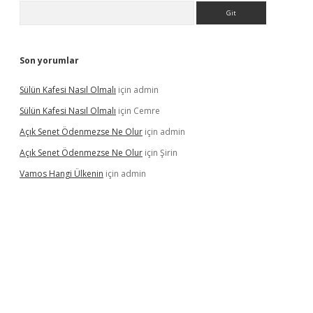
Arama
Son yorumlar
Sülün Kafesi Nasıl Olmalı
için
admin
Sülün Kafesi Nasıl Olmalı
için
Cemre
Açık Senet Ödenmezse Ne Olur
için
admin
Açık Senet Ödenmezse Ne Olur
için
Şirin
Vamos Hangi Ülkenin
için
admin
yeni giriş