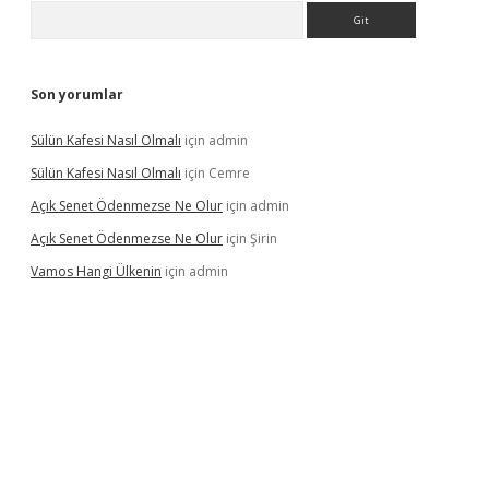
Arama
Son yorumlar
Sülün Kafesi Nasıl Olmalı
için
admin
Sülün Kafesi Nasıl Olmalı
için
Cemre
Açık Senet Ödenmezse Ne Olur
için
admin
Açık Senet Ödenmezse Ne Olur
için
Şirin
Vamos Hangi Ülkenin
için
admin
yeni giriş