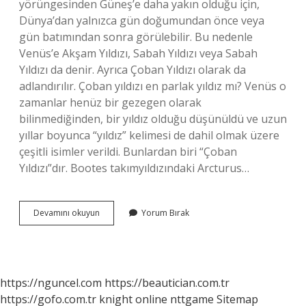
yörüngesinden Güneş’e daha yakın olduğu için,
Dünya’dan yalnızca gün doğumundan önce veya
gün batımından sonra görülebilir. Bu nedenle
Venüs’e Akşam Yıldızı, Sabah Yıldızı veya Sabah
Yıldızı da denir. Ayrıca Çoban Yıldızı olarak da
adlandırılır. Çoban yıldızı en parlak yıldız mı? Venüs o
zamanlar henüz bir gezegen olarak
bilinmediğinden, bir yıldız olduğu düşünüldü ve uzun
yıllar boyunca “yıldız” kelimesi de dahil olmak üzere
çeşitli isimler verildi. Bunlardan biri “Çoban
Yıldızı”dır. Bootes takımyıldızındaki Arcturus…
Çoban
Devamını okuyun
Yorum Bırak
Yıldızı
Ne
Işe
Yarar
https://nguncel.com
https://beautician.com.tr
https://gofo.com.tr
knight online
nttgame
Sitemap