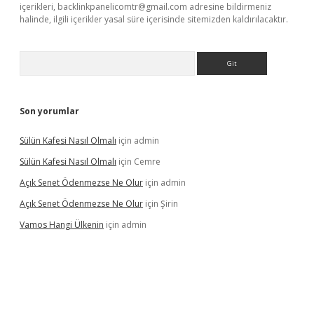
içerikleri,
backlinkpanelicomtr@gmail.com
adresine bildirmeniz
halinde, ilgili içerikler yasal süre içerisinde sitemizden kaldırılacaktır.
Arama
Son yorumlar
Sülün Kafesi Nasıl Olmalı
için
admin
Sülün Kafesi Nasıl Olmalı
için
Cemre
Açık Senet Ödenmezse Ne Olur
için
admin
Açık Senet Ödenmezse Ne Olur
için
Şirin
Vamos Hangi Ülkenin
için
admin