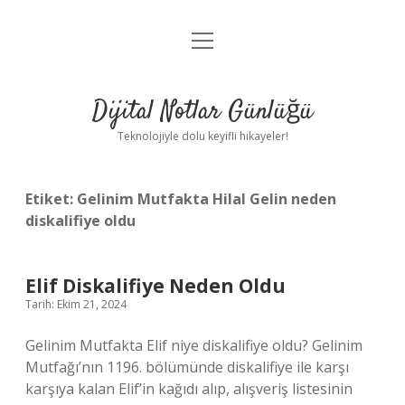
menüyü
Anasayfa
aç
Gizlilik Politikası
Dijital Notlar Günlüğü
Yasal Uyarı
Teknolojiyle dolu keyifli hikayeler!
Hakkımızda
Etiket:
Gelinim Mutfakta Hilal Gelin neden
diskalifiye oldu
Elif Diskalifiye Neden Oldu
Tarih: Ekim 21, 2024
Gelinim Mutfakta Elif niye diskalifiye oldu? Gelinim
Mutfağı’nın 1196. bölümünde diskalifiye ile karşı
karşıya kalan Elif’in kağıdı alıp, alışveriş listesinin