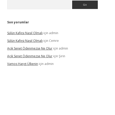
Arama
Son yorumlar
Sülün Kafesi Nasıl Olmalı
için
admin
Sülün Kafesi Nasıl Olmalı
için
Cemre
Açık Senet Ödenmezse Ne Olur
için
admin
Açık Senet Ödenmezse Ne Olur
için
Şirin
Vamos Hangi Ülkenin
için
admin
 yeni giriş