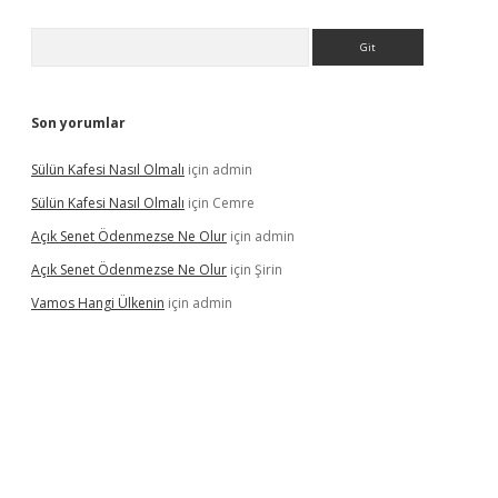
Arama
Son yorumlar
Sülün Kafesi Nasıl Olmalı
için
admin
Sülün Kafesi Nasıl Olmalı
için
Cemre
Açık Senet Ödenmezse Ne Olur
için
admin
Açık Senet Ödenmezse Ne Olur
için
Şirin
Vamos Hangi Ülkenin
için
admin
yeni giriş