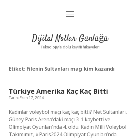
menüyü
Anasayfa
aç
Gizlilik Politikası
Dijital Notlar Günlüğü
Yasal Uyarı
Teknolojiyle dolu keyifli hikayeler!
Hakkımızda
Etiket:
Filenin Sultanları maçı kim kazandı
Türkiye Amerika Kaç Kaç Bitti
Tarih: Ekim 17, 2024
Kadınlar voleybol maçı kaç kaç bitti? Net Sultanları,
Güney Paris Arena’daki maçı 3-1 kaybetti ve
Olimpiyat Oyunları’nda 4. oldu. Kadın Milli Voleybol
Takımımız, #Paris2024 Olimpiyat Oyunları’nda