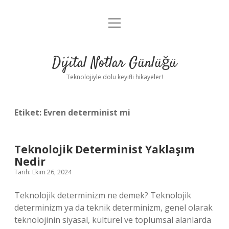
menüyü
Anasayfa
aç
Gizlilik Politikası
Dijital Notlar Günlüğü
Yasal Uyarı
Teknolojiyle dolu keyifli hikayeler!
Hakkımızda
Etiket:
Evren determinist mi
Teknolojik Determinist Yaklaşım
Nedir
Tarih: Ekim 26, 2024
Teknolojik determinizm ne demek? Teknolojik
determinizm ya da teknik determinizm, genel olarak
teknolojinin siyasal, kültürel ve toplumsal alanlarda