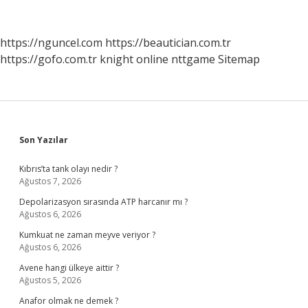
Nedir
https://nguncel.com
https://beautician.com.tr
https://gofo.com.tr
knight online
nttgame
Sitemap
Sidebar
Son Yazılar
Kıbrıs’ta tank olayı nedir ?
Ağustos 7, 2026
Depolarizasyon sırasında ATP harcanır mı ?
Ağustos 6, 2026
Kumkuat ne zaman meyve veriyor ?
Ağustos 6, 2026
Avene hangi ülkeye aittir ?
Ağustos 5, 2026
Anafor olmak ne demek ?