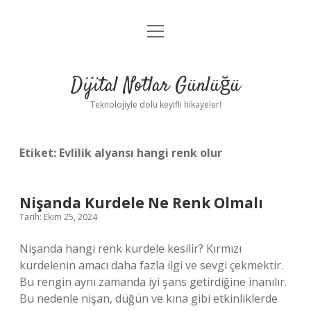
menüyü
Anasayfa
aç
Gizlilik Politikası
Dijital Notlar Günlüğü
Yasal Uyarı
Teknolojiyle dolu keyifli hikayeler!
Hakkımızda
Etiket:
Evlilik alyansı hangi renk olur
Nişanda Kurdele Ne Renk Olmalı
Tarih: Ekim 25, 2024
Nişanda hangi renk kurdele kesilir? Kırmızı
kurdelenin amacı daha fazla ilgi ve sevgi çekmektir.
Bu rengin aynı zamanda iyi şans getirdiğine inanılır.
Bu nedenle nişan, düğün ve kına gibi etkinliklerde