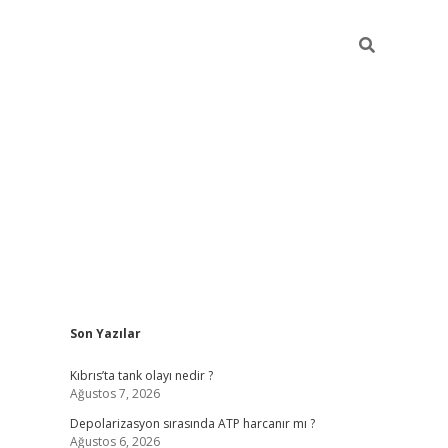
Sidebar
Son Yazılar
grandoperabet yeni giri
Kıbrıs’ta tank olayı nedir ?
Ağustos 7, 2026
Depolarizasyon sırasında ATP harcanır mı ?
Ağustos 6, 2026