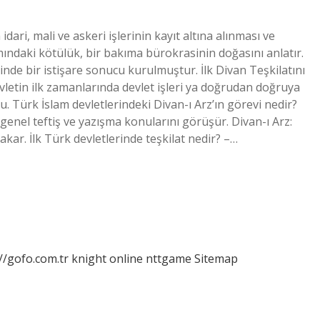
ri, mali ve askeri işlerinin kayıt altına alınması ve
ındaki kötülük, bir bakıma bürokrasinin doğasını anlatır.
nde bir istişare sonucu kurulmuştur. İlk Divan Teşkilatını
etin ilk zamanlarında devlet işleri ya doğrudan doğruya
. Türk İslam devletlerindeki Divan-ı Arz’ın görevi nedir?
m, genel teftiş ve yazışma konularını görüşür. Divan-ı Arz:
 bakar. İlk Türk devletlerinde teşkilat nedir? –…
//gofo.com.tr
knight online
nttgame
Sitemap