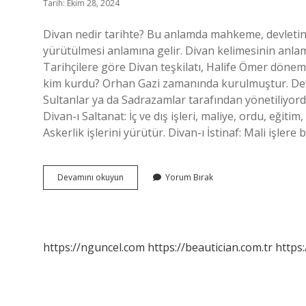
Tarih: Ekim 28, 2024
Divan nedir tarihte? Bu anlamda mahkeme, devletin ida
yürütülmesi anlamına gelir. Divan kelimesinin anlam
Tarihçilere göre Divan teşkilatı, Halife Ömer dönemi
kim kurdu? Orhan Gazi zamanında kurulmuştur. Devl
Sultanlar ya da Sadrazamlar tarafından yönetiliyordu
Divan-ı Saltanat: İç ve dış işleri, maliye, ordu, eğiti
Askerlik işlerini yürütür. Divan-ı İstinaf: Mali işlere
Ilk
Devamını okuyun
Yorum Bırak
Türk
Devletinde
Divan
Nedir
https://nguncel.com
https://beautician.com.tr
https: