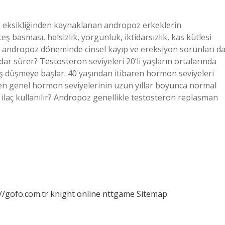
on eksikliğinden kaynaklanan andropoz erkeklerin
teş basması, halsizlik, yorgunluk, iktidarsızlık, kas kütlesi
açan andropoz döneminde cinsel kayıp ve ereksiyon sorunları d
ar sürer? Testosteron seviyeleri 20’li yaşların ortalarında
vaş düşmeye başlar. 40 yaşından itibaren hormon seviyeleri
n genel hormon seviyelerinin uzun yıllar boyunca normal
i ilaç kullanılır? Andropoz genellikle testosteron replasman
//gofo.com.tr
knight online
nttgame
Sitemap