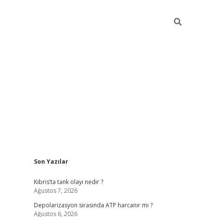
Sidebar
Son Yazılar
grandoperabet yeni giri
Kıbrıs’ta tank olayı nedir ?
Ağustos 7, 2026
Depolarizasyon sırasında ATP harcanır mı ?
Ağustos 6, 2026