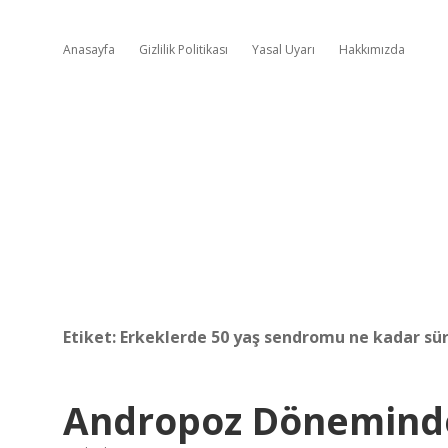
Anasayfa
Gizlilik Politikası
Yasal Uyarı
Hakkımızda
Etiket:
Erkeklerde 50 yaş sendromu ne kadar sü
Andropoz Döneminde