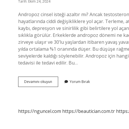
Tarih: Ekim 24, 2024
Andropoz cinsel isteği azaltır mı? Ancak testoster
hayatlarında ciddi değişikliklere yol açar. Terleme, a
kaybı, depresyon ve sinirlilik gibi belirtilere yol 
sıklıkla görülür. Erkeklerde andropoz dönemi ne kad
zirveye ulaşır ve 30’lu yaşlardan itibaren yavaş ya
yılda ortalama %1 oranında düşer. Bu düşüşe rağme
seviyelerde kaldığı söylenebilir. Andropoz için hang
tedavisi ile tedavi edilir. Bu…
Andropoz
Devamını okuyun
Yorum Bırak
Döneminde
Ne
Yapılmalı
https://nguncel.com
https://beautician.com.tr
https: