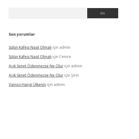
Arama
Son yorumlar
Sülün Kafesi Nasıl Olmalı
için
admin
Sülün Kafesi Nasıl Olmalı
için
Cemre
Açık Senet Ödenmezse Ne Olur
için
admin
Açık Senet Ödenmezse Ne Olur
için
Şirin
Vamos Hangi Ülkenin
için
admin
yeni giriş