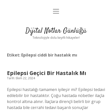
menüyü
Anasayfa
aç
Gizlilik Politikası
Dijital Notlar Günlüğü
Yasal Uyarı
Teknolojiyle dolu keyifli hikayeler!
Hakkımızda
Etiket:
Epilepsi ciddi bir hastalık mı
Epilepsi Geçici Bir Hastalık Mı
Tarih: Ekim 22, 2024
Epilepsi hastalığı tamamen iyileşir mi? Epilepsi tedavi
edilebilir bir hastalıktır. Çoğu hastada nöbetler ilaçla
kontrol altına alınır. İlaçlara dirençli belirli bir grup
hastada bile cerrahi tedavi başarılı sonuçlar