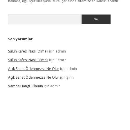
halinde, ilgili içerikler yasal süre içerisinde sitemizden kaldırılacaktır.
Arama
Son yorumlar
Sülün Kafesi Nasıl Olmalı
için
admin
Sülün Kafesi Nasıl Olmalı
için
Cemre
Açık Senet Ödenmezse Ne Olur
için
admin
Açık Senet Ödenmezse Ne Olur
için
Şirin
Vamos Hangi Ülkenin
için
admin