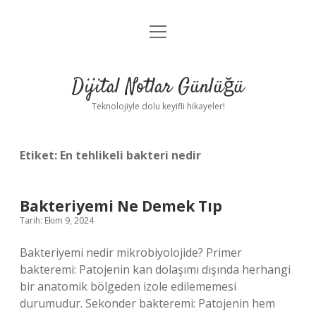
menüyü
Anasayfa
aç
Gizlilik Politikası
Dijital Notlar Günlüğü
Yasal Uyarı
Teknolojiyle dolu keyifli hikayeler!
Hakkımızda
Etiket:
En tehlikeli bakteri nedir
Bakteriyemi Ne Demek Tıp
Tarih: Ekim 9, 2024
Bakteriyemi nedir mikrobiyolojide? Primer
bakteremi: Patojenin kan dolaşımı dışında herhangi
bir anatomik bölgeden izole edilememesi
durumudur. Sekonder bakteremi: Patojenin hem