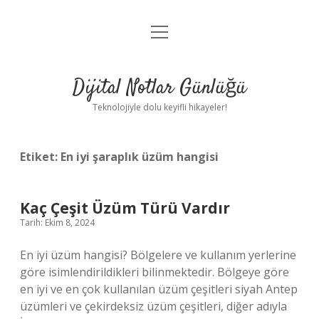
menüyü
Anasayfa
aç
Gizlilik Politikası
Dijital Notlar Günlüğü
Yasal Uyarı
Teknolojiyle dolu keyifli hikayeler!
Hakkımızda
Etiket:
En iyi şaraplık üzüm hangisi
Kaç Çeşit Üzüm Türü Vardır
Tarih: Ekim 8, 2024
En iyi üzüm hangisi? Bölgelere ve kullanım yerlerine
göre isimlendirildikleri bilinmektedir. Bölgeye göre
en iyi ve en çok kullanılan üzüm çeşitleri siyah Antep
üzümleri ve çekirdeksiz üzüm çeşitleri, diğer adıyla