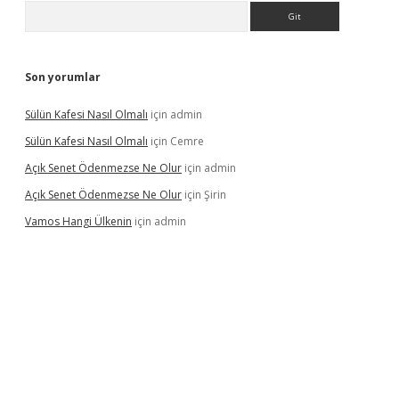
Arama
Son yorumlar
Sülün Kafesi Nasıl Olmalı
için
admin
Sülün Kafesi Nasıl Olmalı
için
Cemre
Açık Senet Ödenmezse Ne Olur
için
admin
Açık Senet Ödenmezse Ne Olur
için
Şirin
Vamos Hangi Ülkenin
için
admin
yeni giriş