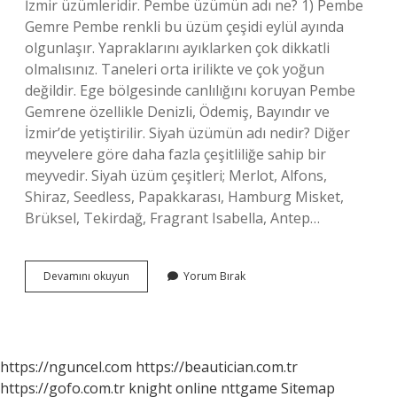
İzmir üzümleridir. Pembe üzümün adı ne? 1) Pembe
Gemre Pembe renkli bu üzüm çeşidi eylül ayında
olgunlaşır. Yapraklarını ayıklarken çok dikkatli
olmalısınız. Taneleri orta irilikte ve çok yoğun
değildir. Ege bölgesinde canlılığını koruyan Pembe
Gemrene özellikle Denizli, Ödemiş, Bayındır ve
İzmir’de yetiştirilir. Siyah üzümün adı nedir? Diğer
meyvelere göre daha fazla çeşitliliğe sahip bir
meyvedir. Siyah üzüm çeşitleri; Merlot, Alfons,
Shiraz, Seedless, Papakkarası, Hamburg Misket,
Brüksel, Tekirdağ, Fragrant Isabella, Antep…
Kaç
Devamını okuyun
Yorum Bırak
Çeşit
Üzüm
Türü
Vardır
https://nguncel.com
https://beautician.com.tr
https://gofo.com.tr
knight online
nttgame
Sitemap