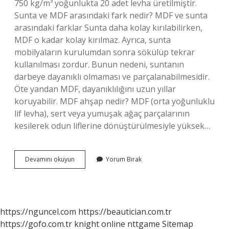
750 kg/m³ yoğunlukta 20 adet levha üretilmiştir.
Sunta ve MDF arasındaki fark nedir? MDF ve sunta
arasındaki farklar Sunta daha kolay kırılabilirken,
MDF o kadar kolay kırılmaz. Ayrıca, sunta
mobilyaların kurulumdan sonra sökülüp tekrar
kullanılması zordur. Bunun nedeni, suntanın
darbeye dayanıklı olmaması ve parçalanabilmesidir.
Öte yandan MDF, dayanıklılığını uzun yıllar
koruyabilir. MDF ahşap nedir? MDF (orta yoğunluklu
lif levha), sert veya yumuşak ağaç parçalarının
kesilerek odun liflerine dönüştürülmesiyle yüksek…
Mdf
Devamını okuyun
Yorum Bırak
Hangi
Tür
Ahşaptır
https://nguncel.com
https://beautician.com.tr
https://gofo.com.tr
knight online
nttgame
Sitemap