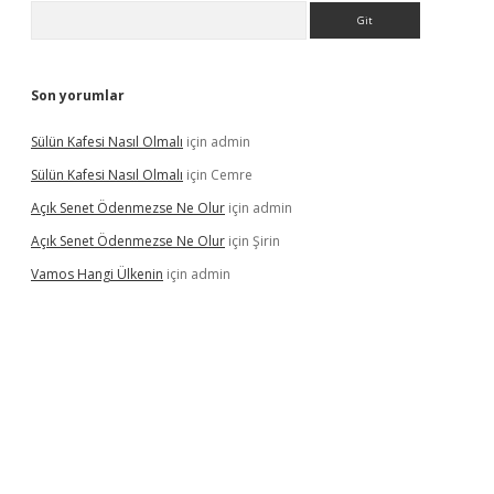
Arama
Son yorumlar
Sülün Kafesi Nasıl Olmalı
için
admin
Sülün Kafesi Nasıl Olmalı
için
Cemre
Açık Senet Ödenmezse Ne Olur
için
admin
Açık Senet Ödenmezse Ne Olur
için
Şirin
Vamos Hangi Ülkenin
için
admin
yeni giriş