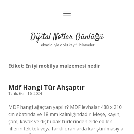
menüyü
Anasayfa
aç
Gizlilik Politikası
Dijital Notlar Günlüğü
Yasal Uyarı
Teknolojiyle dolu keyifli hikayeler!
Hakkımızda
Etiket:
En iyi mobilya malzemesi nedir
Mdf Hangi Tür Ahşaptır
Tarih: Ekim 16, 2024
MDF hangi ağaçtan yapılır? MDF levhalar 488 x 210
cm ebatında ve 18 mm kalınlığındadır. Meşe, kayın,
çam, kavak ve dişbudak türlerinden elde edilen
liflerin tek tek veya farklı oranlarda karıştırılmasıyla