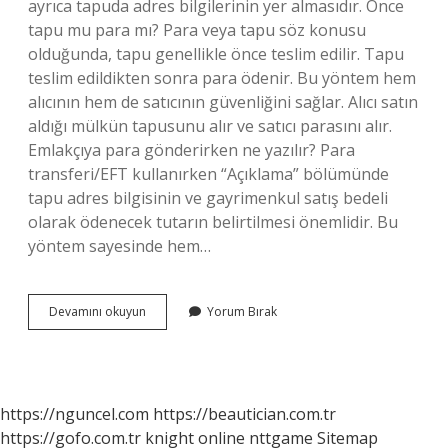
ayrıca tapuda adres bilgilerinin yer almasıdır. Önce
tapu mu para mı? Para veya tapu söz konusu
olduğunda, tapu genellikle önce teslim edilir. Tapu
teslim edildikten sonra para ödenir. Bu yöntem hem
alıcının hem de satıcının güvenliğini sağlar. Alıcı satın
aldığı mülkün tapusunu alır ve satıcı parasını alır.
Emlakçıya para gönderirken ne yazılır? Para
transferi/EFT kullanırken “Açıklama” bölümünde
tapu adres bilgisinin ve gayrimenkul satış bedeli
olarak ödenecek tutarın belirtilmesi önemlidir. Bu
yöntem sayesinde hem…
Ev
Devamını okuyun
Yorum Bırak
Alırken
Açıklamaya
Ne
Yazılır
https://nguncel.com
https://beautician.com.tr
https://gofo.com.tr
knight online
nttgame
Sitemap