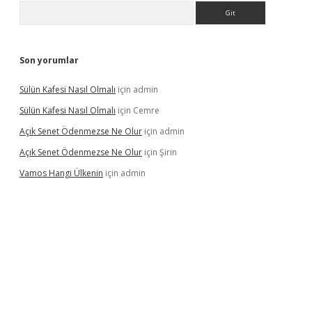
Arama
Son yorumlar
Sülün Kafesi Nasıl Olmalı
için
admin
Sülün Kafesi Nasıl Olmalı
için
Cemre
Açık Senet Ödenmezse Ne Olur
için
admin
Açık Senet Ödenmezse Ne Olur
için
Şirin
Vamos Hangi Ülkenin
için
admin
 yeni giriş