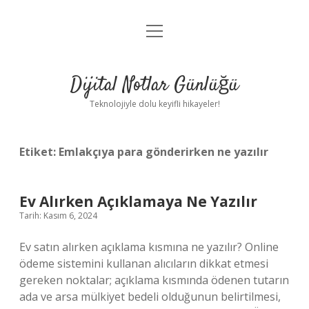
menüyü
Anasayfa
aç
Gizlilik Politikası
Dijital Notlar Günlüğü
Yasal Uyarı
Teknolojiyle dolu keyifli hikayeler!
Hakkımızda
Etiket:
Emlakçıya para gönderirken ne yazılır
Ev Alırken Açıklamaya Ne Yazılır
Tarih: Kasım 6, 2024
Ev satın alırken açıklama kısmına ne yazılır? Online
ödeme sistemini kullanan alıcıların dikkat etmesi
gereken noktalar; açıklama kısmında ödenen tutarın
ada ve arsa mülkiyet bedeli olduğunun belirtilmesi,