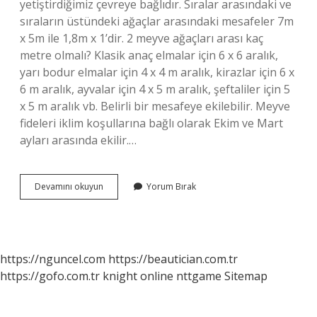
yetiştirdiğimiz çevreye bağlıdır. Sıralar arasındaki ve
sıraların üstündeki ağaçlar arasındaki mesafeler 7m
x 5m ile 1,8m x 1’dir. 2 meyve ağaçları arası kaç
metre olmalı? Klasik anaç elmalar için 6 x 6 aralık,
yarı bodur elmalar için 4 x 4 m aralık, kirazlar için 6 x
6 m aralık, ayvalar için 4 x 5 m aralık, şeftaliler için 5
x 5 m aralık vb. Belirli bir mesafeye ekilebilir. Meyve
fideleri iklim koşullarına bağlı olarak Ekim ve Mart
ayları arasında ekilir.…
Elma
Devamını okuyun
Yorum Bırak
Ağaçları
Kaç
Metre
Ara
Ile
https://nguncel.com
https://beautician.com.tr
Dikilir
https://gofo.com.tr
knight online
nttgame
Sitemap