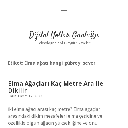
menüyü
Anasayfa
aç
Gizlilik Politikası
Dijital Notlar Günlüğü
Yasal Uyarı
Teknolojiyle dolu keyifli hikayeler!
Hakkımızda
Etiket:
Elma ağacı hangi gübreyi sever
Elma Ağaçları Kaç Metre Ara Ile
Dikilir
Tarih: Kasım 12, 2024
İki elma ağacı arası kaç metre? Elma ağaçları
arasındaki dikim mesafeleri elma çeşidine ve
özellikle olgun ağacın yüksekliğine ve onu