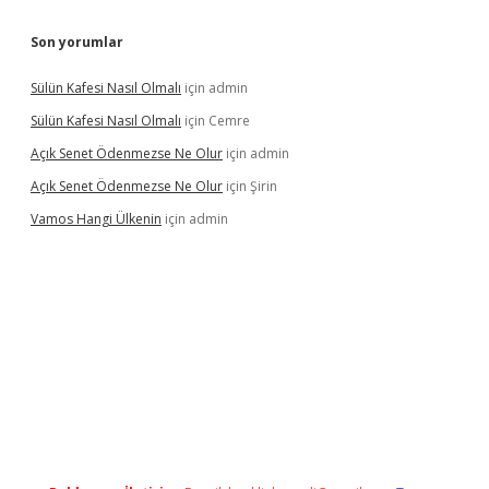
Son yorumlar
Sülün Kafesi Nasıl Olmalı
için
admin
Sülün Kafesi Nasıl Olmalı
için
Cemre
Açık Senet Ödenmezse Ne Olur
için
admin
Açık Senet Ödenmezse Ne Olur
için
Şirin
Vamos Hangi Ülkenin
için
admin
yeni giriş