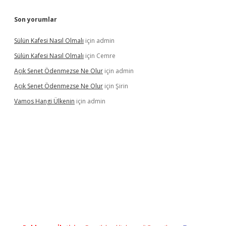
Son yorumlar
Sülün Kafesi Nasıl Olmalı
için
admin
Sülün Kafesi Nasıl Olmalı
için
Cemre
Açık Senet Ödenmezse Ne Olur
için
admin
Açık Senet Ödenmezse Ne Olur
için
Şirin
Vamos Hangi Ülkenin
için
admin
yeni giriş