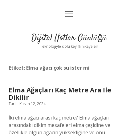
menüyü
Anasayfa
aç
Gizlilik Politikası
Dijital Notlar Günlüğü
Yasal Uyarı
Teknolojiyle dolu keyifli hikayeler!
Hakkımızda
Etiket:
Elma ağacı çok su ister mi
Elma Ağaçları Kaç Metre Ara Ile
Dikilir
Tarih: Kasım 12, 2024
İki elma ağacı arası kaç metre? Elma ağaçları
arasındaki dikim mesafeleri elma çeşidine ve
özellikle olgun ağacın yüksekliğine ve onu