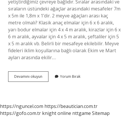
yetiştirdiğimiz çevreye bağlıdır. Sıralar arasındaki ve
sıraların üstündeki ağaçlar arasındaki mesafeler 7m
x 5m ile 1,8m x 1’dir. 2 meyve ağaçları arası kaç
metre olmalı? Klasik anaç elmalar için 6 x 6 aralık,
yarı bodur elmalar için 4 x 4 m aralık, kirazlar için 6 x
6 m aralık, ayvalar için 4 x 5 m aralık, şeftaliler için 5
x 5 m aralık vb. Belirli bir mesafeye ekilebilir. Meyve
fideleri iklim koşullarına bağlı olarak Ekim ve Mart
ayları arasında ekilir.…
Elma
Devamını okuyun
Yorum Bırak
Ağaçları
Kaç
Metre
Ara
Ile
https://nguncel.com
https://beautician.com.tr
Dikilir
https://gofo.com.tr
knight online
nttgame
Sitemap