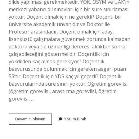
dilde yapılması gerekmektedir. YÖK, ÖSYM ve ÜAK’ın
merkezi yabancı dil sınavları için bir süre sınırlaması
yoktur. Doçent olmak için ne gerekli? Doçent, bir
üniversite akademik unvanıdır ve Doktor ile
Profesör arasındadır. Doçent olmak için aday,
lisansüstü çalışmalara güvenmek zorunda kalmadan
doktora veya tıp uzmanlığı derecesi aldıktan sonra
çalışabileceğini göstermelidir. Doçentlik için
yökdilden kaç almak gerekiyor? Doçentlik
başvurusunda bulunmak için gereken asgari puan
55’tir. Doçentlik için YDS kaç yıl geçerli? Doçentlik
başvurularında süre sınırı yoktur. Öğretim görevlisi
(öğretim görevlisi, araştırma görevlisi, öğretim
görevlisi,…
Doçent
Devamını okuyun
Yorum Bırak
Olmak
Için
Yabancı