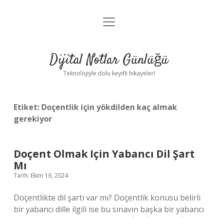
menüyü
Anasayfa
aç
Gizlilik Politikası
Dijital Notlar Günlüğü
Yasal Uyarı
Teknolojiyle dolu keyifli hikayeler!
Hakkımızda
Etiket:
Doçentlik için yökdilden kaç almak
gerekiyor
Doçent Olmak Için Yabancı Dil Şart
Mı
Tarih: Ekim 16, 2024
Doçentlikte dil şartı var mı? Doçentlik konusu belirli
bir yabancı dille ilgili ise bu sınavın başka bir yabancı