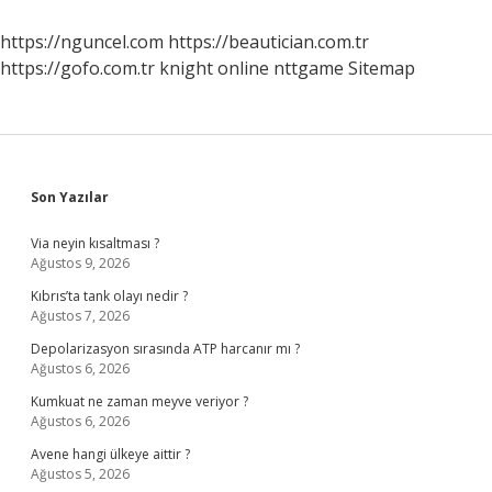
Dil
Şart
https://nguncel.com
https://beautician.com.tr
Mı
https://gofo.com.tr
knight online
nttgame
Sitemap
Sidebar
Son Yazılar
Via neyin kısaltması ?
Ağustos 9, 2026
Kıbrıs’ta tank olayı nedir ?
Ağustos 7, 2026
Depolarizasyon sırasında ATP harcanır mı ?
Ağustos 6, 2026
Kumkuat ne zaman meyve veriyor ?
Ağustos 6, 2026
Avene hangi ülkeye aittir ?
Ağustos 5, 2026