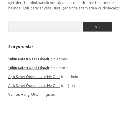
içerikleri,
backlinkpanelicomtr@gmail.com
adresine bildirmeniz
halinde, ilgili içerikler yasal süre içerisinde sitemizden kaldırılacaktır.
Arama
Son yorumlar
Sülün Kafesi Nasıl Olmalı
için
admin
Sülün Kafesi Nasıl Olmalı
için
Cemre
Açık Senet Ödenmezse Ne Olur
için
admin
Açık Senet Ödenmezse Ne Olur
için
Şirin
Vamos Hangi Ülkenin
için
admin