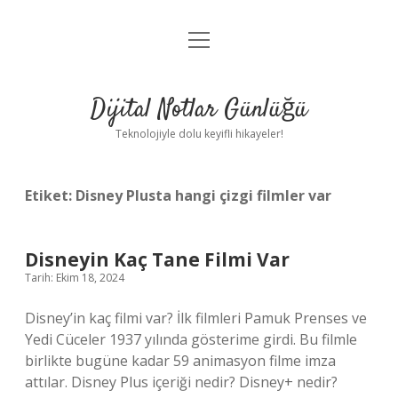
menüyü
Anasayfa
aç
Gizlilik Politikası
Dijital Notlar Günlüğü
Yasal Uyarı
Teknolojiyle dolu keyifli hikayeler!
Hakkımızda
Etiket:
Disney Plusta hangi çizgi filmler var
Disneyin Kaç Tane Filmi Var
Tarih: Ekim 18, 2024
Disney’in kaç filmi var? İlk filmleri Pamuk Prenses ve
Yedi Cüceler 1937 yılında gösterime girdi. Bu filmle
birlikte bugüne kadar 59 animasyon filme imza
attılar. Disney Plus içeriği nedir? Disney+ nedir?