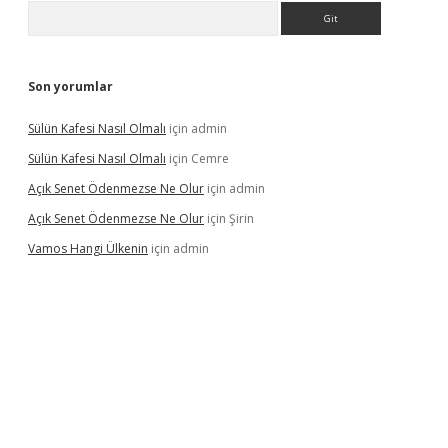
Arama
Son yorumlar
Sülün Kafesi Nasıl Olmalı
için
admin
Sülün Kafesi Nasıl Olmalı
için
Cemre
Açık Senet Ödenmezse Ne Olur
için
admin
Açık Senet Ödenmezse Ne Olur
için
Şirin
Vamos Hangi Ülkenin
için
admin
yeni giriş