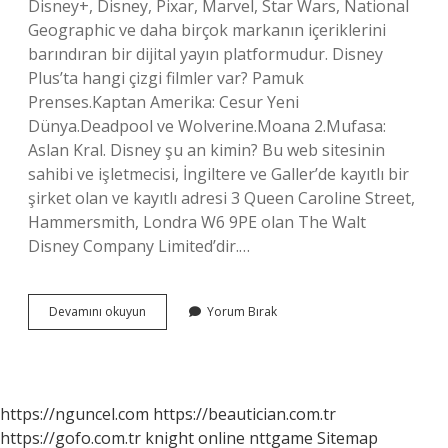
Disney+, Disney, Pixar, Marvel, Star Wars, National
Geographic ve daha birçok markanın içeriklerini
barındıran bir dijital yayın platformudur. Disney
Plus’ta hangi çizgi filmler var? Pamuk
Prenses.Kaptan Amerika: Cesur Yeni
Dünya.Deadpool ve Wolverine.Moana 2.Mufasa:
Aslan Kral. Disney şu an kimin? Bu web sitesinin
sahibi ve işletmecisi, İngiltere ve Galler’de kayıtlı bir
şirket olan ve kayıtlı adresi 3 Queen Caroline Street,
Hammersmith, Londra W6 9PE olan The Walt
Disney Company Limited’dir.…
Disneyin
Devamını okuyun
Yorum Bırak
Kaç
Tane
Filmi
Var
https://nguncel.com
https://beautician.com.tr
https://gofo.com.tr
knight online
nttgame
Sitemap