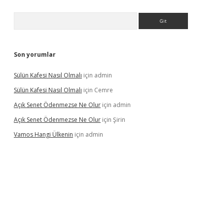
Arama
Son yorumlar
Sülün Kafesi Nasıl Olmalı
için
admin
Sülün Kafesi Nasıl Olmalı
için
Cemre
Açık Senet Ödenmezse Ne Olur
için
admin
Açık Senet Ödenmezse Ne Olur
için
Şirin
Vamos Hangi Ülkenin
için
admin
 yeni giriş