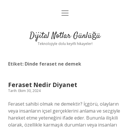
menüyü
Anasayfa
aç
Gizlilik Politikası
Dijital Notlar Günlüğü
Yasal Uyarı
Teknolojiyle dolu keyifli hikayeler!
Hakkımızda
Etiket:
Dinde feraset ne demek
Feraset Nedir Diyanet
Tarih: Ekim 30, 2024
Feraset sahibi olmak ne demektir? İçgörü, olayların
veya insanların içsel gerçeklerini anlama ve sezgiyle
hareket etme yeteneğini ifade eder. Bununla ilişkili
olarak, özellikle karmaşık durumları veya insanları