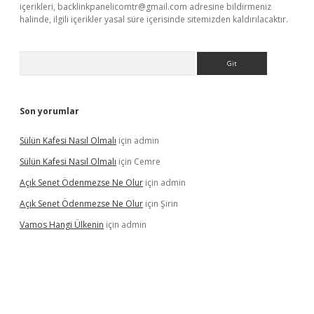
içerikleri,
backlinkpanelicomtr@gmail.com
adresine bildirmeniz
halinde, ilgili içerikler yasal süre içerisinde sitemizden kaldırılacaktır.
Arama
Son yorumlar
Sülün Kafesi Nasıl Olmalı
için
admin
Sülün Kafesi Nasıl Olmalı
için
Cemre
Açık Senet Ödenmezse Ne Olur
için
admin
Açık Senet Ödenmezse Ne Olur
için
Şirin
Vamos Hangi Ülkenin
için
admin