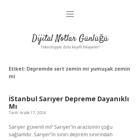
menüyü
Anasayfa
aç
Gizlilik Politikası
Dijital Notlar Günlüğü
Yasal Uyarı
Teknolojiyle dolu keyifli hikayeler!
Hakkımızda
Etiket:
Depremde sert zemin mi yumuşak zemin
mi
İStanbul Sarıyer Depreme Dayanıklı
Mı
Tarih: Aralık 17, 2024
Sarıyer güvenli mi? Sarıyer’in arazisinin çoğu
sağlamdır. Sarıyer’in sınırı deprem sınırından