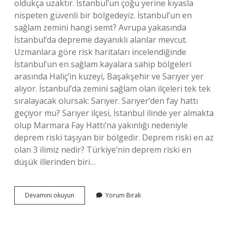
oldukça uzaktır. İstanbul’un çoğu yerine kıyasla
nispeten güvenli bir bölgedeyiz. İstanbul’un en
sağlam zemini hangi semt? Avrupa yakasında
İstanbul’da depreme dayanıklı alanlar mevcut.
Uzmanlara göre risk haritaları incelendiğinde
İstanbul’un en sağlam kayalara sahip bölgeleri
arasında Haliç’in kuzeyi, Başakşehir ve Sarıyer yer
alıyor. İstanbul’da zemini sağlam olan ilçeleri tek tek
sıralayacak olursak: Sarıyer. Sarıyer’den fay hattı
geçiyor mu? Sarıyer ilçesi, İstanbul ilinde yer almakta
olup Marmara Fay Hattı’na yakınlığı nedeniyle
deprem riski taşıyan bir bölgedir. Deprem riski en az
olan 3 ilimiz nedir? Türkiye’nin deprem riski en
düşük illerinden biri…
İStanbul
Devamını okuyun
Yorum Bırak
Sarıyer
Depreme
Dayanıklı