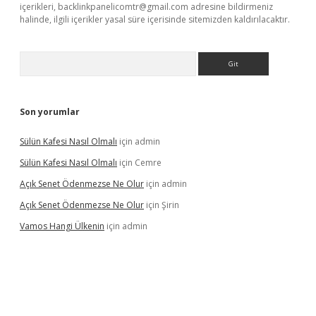
içerikleri,
backlinkpanelicomtr@gmail.com
adresine bildirmeniz
halinde, ilgili içerikler yasal süre içerisinde sitemizden kaldırılacaktır.
Arama
Son yorumlar
Sülün Kafesi Nasıl Olmalı
için
admin
Sülün Kafesi Nasıl Olmalı
için
Cemre
Açık Senet Ödenmezse Ne Olur
için
admin
Açık Senet Ödenmezse Ne Olur
için
Şirin
Vamos Hangi Ülkenin
için
admin