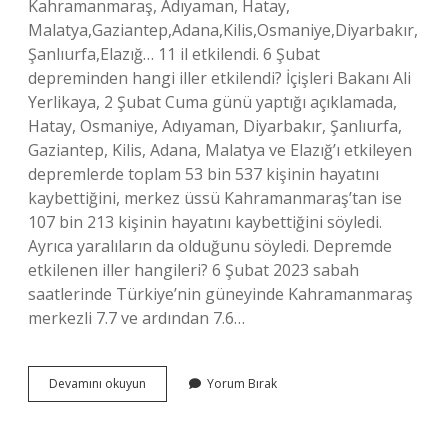
Kahramanmaraş, Adıyaman, Hatay,
Malatya,Gaziantep,Adana,Kilis,Osmaniye,Diyarbakır,
Şanlıurfa,Elazığ… 11 il etkilendi. 6 Şubat
depreminden hangi iller etkilendi? İçişleri Bakanı Ali
Yerlikaya, 2 Şubat Cuma günü yaptığı açıklamada,
Hatay, Osmaniye, Adıyaman, Diyarbakır, Şanlıurfa,
Gaziantep, Kilis, Adana, Malatya ve Elazığ’ı etkileyen
depremlerde toplam 53 bin 537 kişinin hayatını
kaybettiğini, merkez üssü Kahramanmaraş’tan ise
107 bin 213 kişinin hayatını kaybettiğini söyledi.
Ayrıca yaralıların da olduğunu söyledi. Depremde
etkilenen iller hangileri? 6 Şubat 2023 sabah
saatlerinde Türkiye’nin güneyinde Kahramanmaraş
merkezli 7.7 ve ardından 7.6…
Hangi
Devamını okuyun
Yorum Bırak
Iller
Depremden
Etkilendi