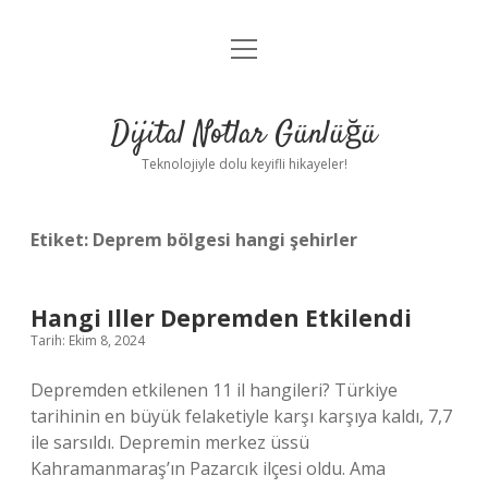
menüyü
Anasayfa
aç
Gizlilik Politikası
Dijital Notlar Günlüğü
Yasal Uyarı
Teknolojiyle dolu keyifli hikayeler!
Hakkımızda
Etiket:
Deprem bölgesi hangi şehirler
Hangi Iller Depremden Etkilendi
Tarih: Ekim 8, 2024
Depremden etkilenen 11 il hangileri? Türkiye
tarihinin en büyük felaketiyle karşı karşıya kaldı, 7,7
ile sarsıldı. Depremin merkez üssü
Kahramanmaraş’ın Pazarcık ilçesi oldu. Ama