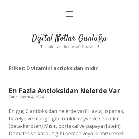
menüyü
Anasayfa
aç
Gizlilik Politikası
Dijital Notlar Günlüğü
Yasal Uyarı
Teknolojiyle dolu keyifli hikayeler!
Hakkımızda
Etiket:
D vitamini antioksidan mıdır
En Fazla Antioksidan Nelerde Var
Tarih: Kasım 4, 2024
En güçlü antioksidan nelerde var? Havuç, ıspanak,
bezelye ve mango gibi renkli meyve ve sebzeler
(beta-karoten) Mısır, portakal ve papaya (lutein)
Domates ve karpuz gibi pembe veya kırmızı renkli