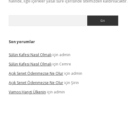
halinde, ilgili içerikler yasal süre içerisinde sitemizden kaldırılacaktır.
Arama
Son yorumlar
Sülün Kafesi Nasıl Olmalı
için
admin
Sülün Kafesi Nasıl Olmalı
için
Cemre
Açık Senet Ödenmezse Ne Olur
için
admin
Açık Senet Ödenmezse Ne Olur
için
Şirin
Vamos Hangi Ülkenin
için
admin