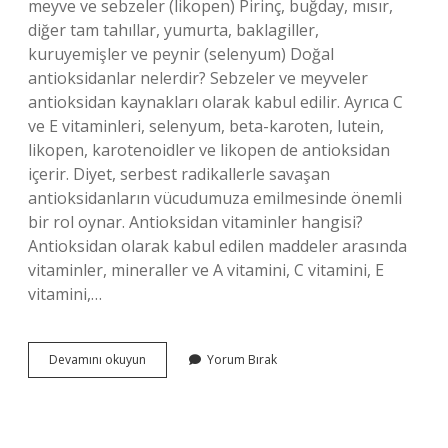
meyve ve sebzeler (likopen) Pirinç, buğday, mısır,
diğer tam tahıllar, yumurta, baklagiller,
kuruyemişler ve peynir (selenyum) Doğal
antioksidanlar nelerdir? Sebzeler ve meyveler
antioksidan kaynakları olarak kabul edilir. Ayrıca C
ve E vitaminleri, selenyum, beta-karoten, lutein,
likopen, karotenoidler ve likopen de antioksidan
içerir. Diyet, serbest radikallerle savaşan
antioksidanların vücudumuza emilmesinde önemli
bir rol oynar. Antioksidan vitaminler hangisi?
Antioksidan olarak kabul edilen maddeler arasında
vitaminler, mineraller ve A vitamini, C vitamini, E
vitamini,…
En
Devamını okuyun
Yorum Bırak
Fazla
Antioksidan
Nelerde
Var