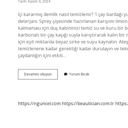
Tarih: Kasım 9, 2024
İçi kararmış demlik nasıl temizlenir? 1 çay bardağı yu
deterjanı. Sprey şişesinde hazırlanan karışımı limon
kalmaması için duş kabininizi temiz su ve kuru bir be
karbonatı bir çay kaşığı suyla karıştırarak kalın bir 
için eşit miktarda beyaz sirke ve suyu kaynatın. Ateşi 
temizlenene kadar gerektiği kadar durulayın ve tekrar
çaydanlığın içini etkili…
Porselen
Devamını okuyun
Yorum Bırak
Demlik
Içi
Nasıl
Temizlenir
https://nguncel.com
https://beautician.com.tr
https: