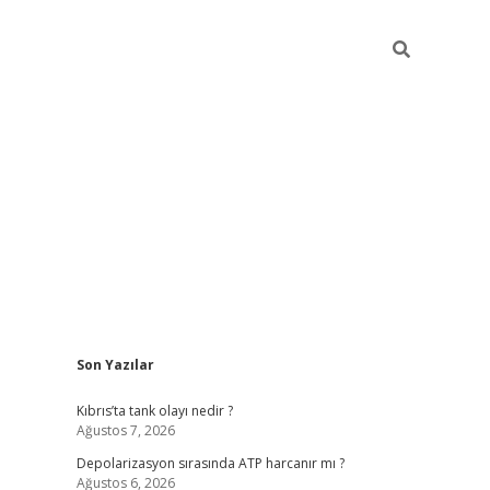
Sidebar
Son Yazılar
grandoperabet yeni giriş
Kıbrıs’ta tank olayı nedir ?
Ağustos 7, 2026
Depolarizasyon sırasında ATP harcanır mı ?
Ağustos 6, 2026