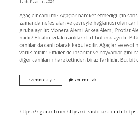
Tarih: Kasım 3, 2024
Ağaç bir canlı mı? Ağaçlar hareket etmediği için can
zamanda nefes alan ve çevreyle bağlantısı olan canlı v
gruba ayrılır: Monera Alemi, Arkea Alemi, Protist Al
mıdır? Etrafımızdaki canlılar dört bölüme ayrılır. Bi
canlılar da canlı olarak kabul edilir. Ağaçlar ve evci
varlık mıdır? Bitkiler de insanlar ve hayvanlar gibi 
diğer canlıların hareketinden biraz farklıdır. Bu, bit
Ağaç
Devamını okuyun
Yorum Bırak
Canlı
Bir
Varlık
Mı
https://nguncel.com
https://beautician.com.tr
https: