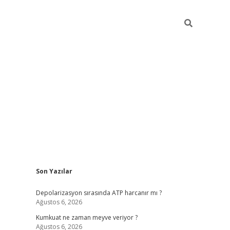
Sidebar
Son Yazılar
grandoperabet yeni gir
Depolarizasyon sırasında ATP harcanır mı ?
Ağustos 6, 2026
Kumkuat ne zaman meyve veriyor ?
Ağustos 6, 2026