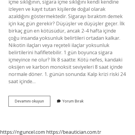
içme sıklığının, sigara içme sıklığını kendi kendine
izleyen ve kayıt tutan kişilerde doğal olarak
azaldığını göstermektedir. Sigarayı bıraktım demek
için kaç gün gerekir? Düşüşler ve düşüşler geçer. İlk
birkaç gün en kötüsüdür, ancak 2-4 hafta içinde
çoğu insanda yoksunluk belirtileri ortadan kalkar.
Nikotin ilaçları veya reçeteli ilaçlar yoksunluk
belirtilerini hafifletebilir. 1 gün boyunca sigara
içmeyince ne olur? İlk 8 saatte: Kötü nefes, kandaki
oksijen ve karbon monoksit seviyeleri 8 saat içinde
normale döner. 1. günün sonunda: Kalp krizi riski 24
saat içinde…
Sigarayı
Devamını okuyun
Yorum Bırak
Birden
Bire
Bırakmak
Zararlı
Mı
https://nguncel.com
https://beautician.com.tr