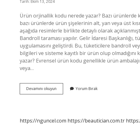
Tarih: Ekim 13, 2024
Ürün orjinallik kodu nerede yazar? Bazı ürünlerde 
bazı ürünlerde ürün şişelerinin alt, yan veya üst kı
aşağıda resimlerle birlikte detaylı olarak açıklanmışt
Bandroll taraması yapılır. Gelir İdaresi Başkanlığı, 
uygulamasını geliştirdi. Bu, tüketicilere bandroll v
bilgileri ve sisteme kayıtlı bir ürün olup olmadığı
yazar? Evrensel ürün kodu genellikle ürün ambalajı
veya…
Orjinallik
Devamını okuyun
Yorum Bırak
Kodu
Nerede
Yazar
https://nguncel.com
https://beautician.com.tr
https: