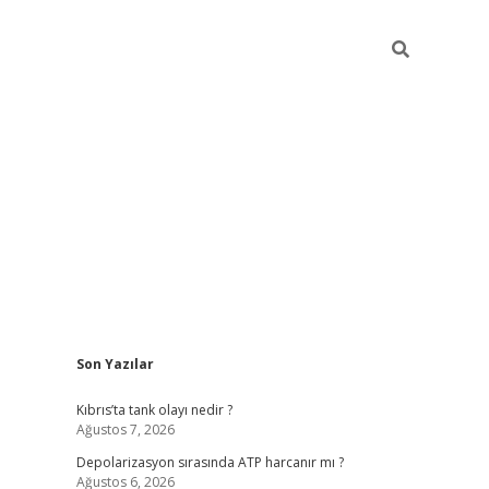
Sidebar
Son Yazılar
grandoperabet yeni gir
Kıbrıs’ta tank olayı nedir ?
Ağustos 7, 2026
Depolarizasyon sırasında ATP harcanır mı ?
Ağustos 6, 2026