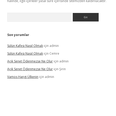
halinde, ilgili içerikler yasal süre içerisinde sitemizden kaldırılacaktır.
Arama
Son yorumlar
Sülün Kafesi Nasıl Olmalı
için
admin
Sülün Kafesi Nasıl Olmalı
için
Cemre
Açık Senet Ödenmezse Ne Olur
için
admin
Açık Senet Ödenmezse Ne Olur
için
Şirin
Vamos Hangi Ülkenin
için
admin