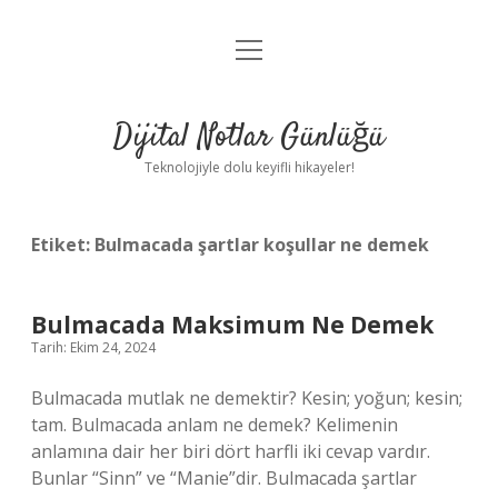
menüyü
Anasayfa
aç
Gizlilik Politikası
Dijital Notlar Günlüğü
Yasal Uyarı
Teknolojiyle dolu keyifli hikayeler!
Hakkımızda
Etiket:
Bulmacada şartlar koşullar ne demek
Bulmacada Maksimum Ne Demek
Tarih: Ekim 24, 2024
Bulmacada mutlak ne demektir? Kesin; yoğun; kesin;
tam. Bulmacada anlam ne demek? Kelimenin
anlamına dair her biri dört harfli iki cevap vardır.
Bunlar “Sinn” ve “Manie”dir. Bulmacada şartlar