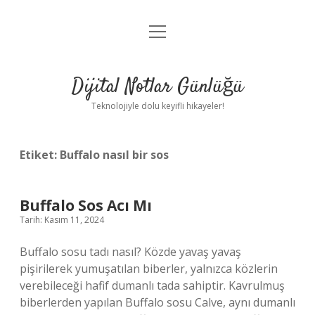
menüyü
Anasayfa
aç
Gizlilik Politikası
Dijital Notlar Günlüğü
Yasal Uyarı
Teknolojiyle dolu keyifli hikayeler!
Hakkımızda
Etiket:
Buffalo nasıl bir sos
Buffalo Sos Acı Mı
Tarih: Kasım 11, 2024
Buffalo sosu tadı nasıl? Közde yavaş yavaş
pişirilerek yumuşatılan biberler, yalnızca közlerin
verebileceği hafif dumanlı tada sahiptir. Kavrulmuş
biberlerden yapılan Buffalo sosu Calve, aynı dumanlı