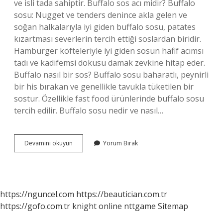
ve isli tada sahiptir. Buffalo sos acı midir? Buffalo
sosu: Nugget ve tenders denince akla gelen ve
soğan halkalarıyla iyi giden buffalo sosu, patates
kızartması severlerin tercih ettiği soslardan biridir.
Hamburger köfteleriyle iyi giden sosun hafif acımsı
tadı ve kadifemsi dokusu damak zevkine hitap eder.
Buffalo nasıl bir sos? Buffalo sosu baharatlı, peynirli
bir his bırakan ve genellikle tavukla tüketilen bir
sostur. Özellikle fast food ürünlerinde buffalo sosu
tercih edilir. Buffalo sosu nedir ve nasıl…
Buffalo
Devamını okuyun
Yorum Bırak
Sos
Acı
Mı
https://nguncel.com
https://beautician.com.tr
https://gofo.com.tr
knight online
nttgame
Sitemap