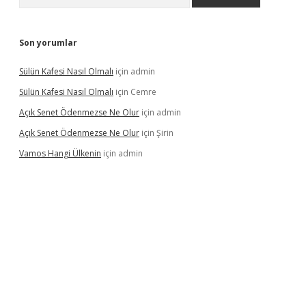
Son yorumlar
Sülün Kafesi Nasıl Olmalı
için
admin
Sülün Kafesi Nasıl Olmalı
için
Cemre
Açık Senet Ödenmezse Ne Olur
için
admin
Açık Senet Ödenmezse Ne Olur
için
Şirin
Vamos Hangi Ülkenin
için
admin
yeni giriş