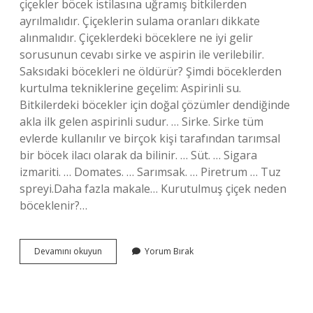
çiçekler böcek istilasına uğramış bitkilerden
ayrılmalıdır. Çiçeklerin sulama oranları dikkate
alınmalıdır. Çiçeklerdeki böceklere ne iyi gelir
sorusunun cevabı sirke ve aspirin ile verilebilir.
Saksıdaki böcekleri ne öldürür? Şimdi böceklerden
kurtulma tekniklerine geçelim: Aspirinli su.
Bitkilerdeki böcekler için doğal çözümler dendiğinde
akla ilk gelen aspirinli sudur. … Sirke. Sirke tüm
evlerde kullanılır ve birçok kişi tarafından tarımsal
bir böcek ilacı olarak da bilinir. … Süt. … Sigara
izmariti. … Domates. … Sarımsak. … Piretrum … Tuz
spreyi.Daha fazla makale… Kurutulmuş çiçek neden
böceklenir?…
Bitkiler
Devamını okuyun
Yorum Bırak
Böceklenmesin
Diye
Ne
Yapılır