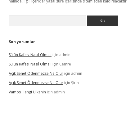
halinde, ilgili içerikler yasal süre içerisinde sitemizden kaldırılacaktır.
Arama
Son yorumlar
Sülün Kafesi Nasıl Olmalı
için
admin
Sülün Kafesi Nasıl Olmalı
için
Cemre
Açık Senet Ödenmezse Ne Olur
için
admin
Açık Senet Ödenmezse Ne Olur
için
Şirin
Vamos Hangi Ülkenin
için
admin