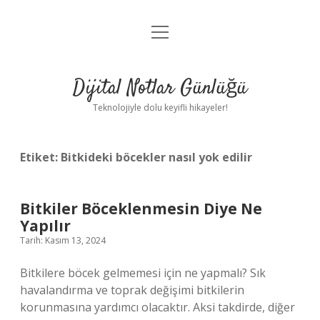
menüyü
Anasayfa
aç
Gizlilik Politikası
Dijital Notlar Günlüğü
Yasal Uyarı
Teknolojiyle dolu keyifli hikayeler!
Hakkımızda
Etiket:
Bitkideki böcekler nasıl yok edilir
Bitkiler Böceklenmesin Diye Ne
Yapılır
Tarih: Kasım 13, 2024
Bitkilere böcek gelmemesi için ne yapmalı? Sık
havalandırma ve toprak değişimi bitkilerin
korunmasına yardımcı olacaktır. Aksi takdirde, diğer