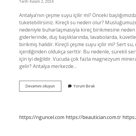
Tarih: Kasım 2, 2024
Antalya’nın çeşme suyu içilir mi? Önceki başlığımızd
tüketebilirsiniz. Kireçli su neden olur? Musluğumu
nedeniyle buharlaşmasıyla kireç birikmesine neden 
giderlerinde, duş başlıklarında, lavabolarda, küvetl
birikmiş halidir. Kireçli çeşme suyu içilir mi? Sert 
içerdiğinden oldukça serttir. Bu nedenle, sürekli sert
için iyi değildir. Vücuda çok fazla magnezyum miner
gelir? Antalya merkezde…
Antalya
Devamını okuyun
Yorum Bırak
Suyu
Neden
Kireçli
https://nguncel.com
https://beautician.com.tr
https: