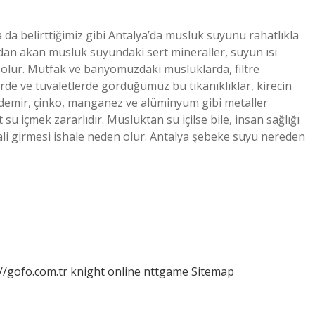
a da belirttiğimiz gibi Antalya’da musluk suyunu rahatlıkla
zdan akan musluk suyundaki sert mineraller, suyun ısı
olur. Mutfak ve banyomuzdaki musluklarda, filtre
erde ve tuvaletlerde gördüğümüz bu tıkanıklıklar, kirecin
su, demir, çinko, manganez ve alüminyum gibi metaller
 su içmek zararlıdır. Musluktan su içilse bile, insan sağlığı
ali girmesi ishale neden olur. Antalya şebeke suyu nereden
//gofo.com.tr
knight online
nttgame
Sitemap