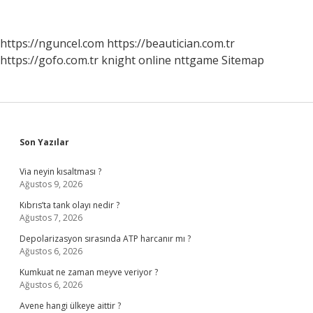
Sürekli
Düşünürüz
https://nguncel.com
https://beautician.com.tr
https://gofo.com.tr
knight online
nttgame
Sitemap
Sidebar
Son Yazılar
Via neyin kısaltması ?
Ağustos 9, 2026
Kıbrıs’ta tank olayı nedir ?
Ağustos 7, 2026
Depolarizasyon sırasında ATP harcanır mı ?
Ağustos 6, 2026
Kumkuat ne zaman meyve veriyor ?
Ağustos 6, 2026
Avene hangi ülkeye aittir ?