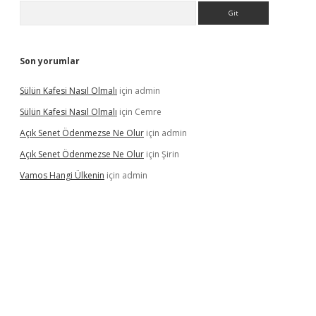
Arama
Son yorumlar
Sülün Kafesi Nasıl Olmalı
için
admin
Sülün Kafesi Nasıl Olmalı
için
Cemre
Açık Senet Ödenmezse Ne Olur
için
admin
Açık Senet Ödenmezse Ne Olur
için
Şirin
Vamos Hangi Ülkenin
için
admin
yeni giriş