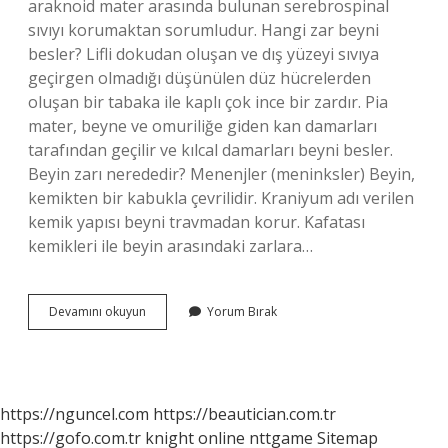
araknoid mater arasında bulunan serebrospinal
sıvıyı korumaktan sorumludur. Hangi zar beyni
besler? Lifli dokudan oluşan ve dış yüzeyi sıvıya
geçirgen olmadığı düşünülen düz hücrelerden
oluşan bir tabaka ile kaplı çok ince bir zardır. Pia
mater, beyne ve omuriliğe giden kan damarları
tarafından geçilir ve kılcal damarları beyni besler.
Beyin zarı nerededir? Menenjler (meninksler) Beyin,
kemikten bir kabukla çevrilidir. Kraniyum adı verilen
kemik yapısı beyni travmadan korur. Kafatası
kemikleri ile beyin arasındaki zarlara…
Beyinde
Devamını okuyun
Yorum Bırak
Kaç
Tane
Zar
Var
https://nguncel.com
https://beautician.com.tr
https://gofo.com.tr
knight online
nttgame
Sitemap