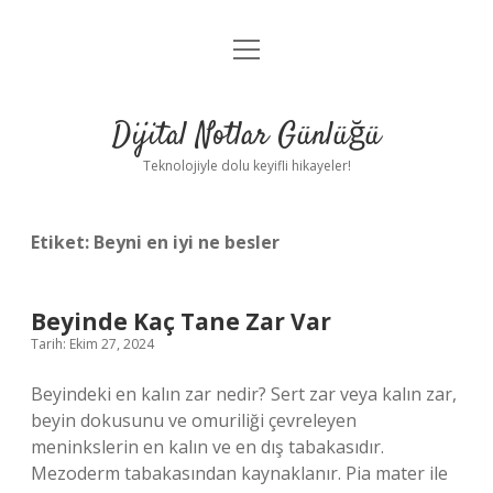
menüyü
Anasayfa
aç
Gizlilik Politikası
Dijital Notlar Günlüğü
Yasal Uyarı
Teknolojiyle dolu keyifli hikayeler!
Hakkımızda
Etiket:
Beyni en iyi ne besler
Beyinde Kaç Tane Zar Var
Tarih: Ekim 27, 2024
Beyindeki en kalın zar nedir? Sert zar veya kalın zar,
beyin dokusunu ve omuriliği çevreleyen
meninkslerin en kalın ve en dış tabakasıdır.
Mezoderm tabakasından kaynaklanır. Pia mater ile