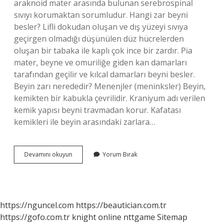
araknoid mater arasında bulunan serebrospinal
sıvıyı korumaktan sorumludur. Hangi zar beyni
besler? Lifli dokudan oluşan ve dış yüzeyi sıvıya
geçirgen olmadığı düşünülen düz hücrelerden
oluşan bir tabaka ile kaplı çok ince bir zardır. Pia
mater, beyne ve omuriliğe giden kan damarları
tarafından geçilir ve kılcal damarları beyni besler.
Beyin zarı nerededir? Menenjler (meninksler) Beyin,
kemikten bir kabukla çevrilidir. Kraniyum adı verilen
kemik yapısı beyni travmadan korur. Kafatası
kemikleri ile beyin arasındaki zarlara…
Beyinde
Devamını okuyun
Yorum Bırak
Kaç
Tane
Zar
Var
https://nguncel.com
https://beautician.com.tr
https://gofo.com.tr
knight online
nttgame
Sitemap