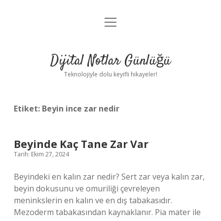
menüyü
Anasayfa
aç
Gizlilik Politikası
Dijital Notlar Günlüğü
Yasal Uyarı
Teknolojiyle dolu keyifli hikayeler!
Hakkımızda
Etiket:
Beyin ince zar nedir
Beyinde Kaç Tane Zar Var
Tarih: Ekim 27, 2024
Beyindeki en kalın zar nedir? Sert zar veya kalın zar,
beyin dokusunu ve omuriliği çevreleyen
meninkslerin en kalın ve en dış tabakasıdır.
Mezoderm tabakasından kaynaklanır. Pia mater ile