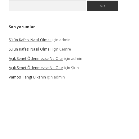
Arama
Son yorumlar
Sülün Kafesi Nasıl Olmalı
için
admin
Sülün Kafesi Nasıl Olmalı
için
Cemre
Açık Senet Ödenmezse Ne Olur
için
admin
Açık Senet Ödenmezse Ne Olur
için
Şirin
Vamos Hangi Ülkenin
için
admin
yeni giriş