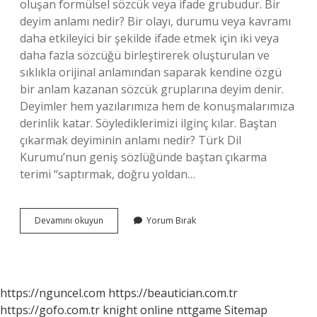
oluşan formülsel sözcük veya ifade grubudur. Bir
deyim anlamı nedir? Bir olayı, durumu veya kavramı
daha etkileyici bir şekilde ifade etmek için iki veya
daha fazla sözcüğü birleştirerek oluşturulan ve
sıklıkla orijinal anlamından saparak kendine özgü
bir anlam kazanan sözcük gruplarına deyim denir.
Deyimler hem yazılarımıza hem de konuşmalarımıza
derinlik katar. Söylediklerimizi ilginç kılar. Baştan
çıkarmak deyiminin anlamı nedir? Türk Dil
Kurumu’nun geniş sözlüğünde baştan çıkarma
terimi “saptırmak, doğru yoldan…
Baştan
Devamını okuyun
Yorum Bırak
Aşmak
Ne
Demek
Deyim
https://nguncel.com
https://beautician.com.tr
https://gofo.com.tr
knight online
nttgame
Sitemap