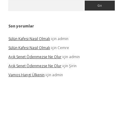
Arama
Son yorumlar
Sülün Kafesi Nasıl Olmalı
için
admin
Sülün Kafesi Nasıl Olmalı
için
Cemre
Açık Senet Ödenmezse Ne Olur
için
admin
Açık Senet Ödenmezse Ne Olur
için
Şirin
Vamos Hangi Ülkenin
için
admin
yeni giriş