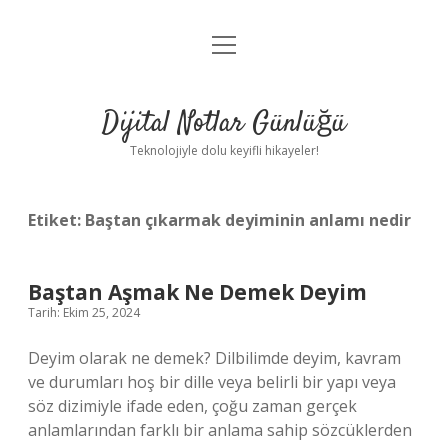
menüyü
Anasayfa
aç
Gizlilik Politikası
Dijital Notlar Günlüğü
Yasal Uyarı
Teknolojiyle dolu keyifli hikayeler!
Hakkımızda
Etiket:
Baştan çıkarmak deyiminin anlamı nedir
Baştan Aşmak Ne Demek Deyim
Tarih: Ekim 25, 2024
Deyim olarak ne demek? Dilbilimde deyim, kavram
ve durumları hoş bir dille veya belirli bir yapı veya
söz dizimiyle ifade eden, çoğu zaman gerçek
anlamlarından farklı bir anlama sahip sözcüklerden