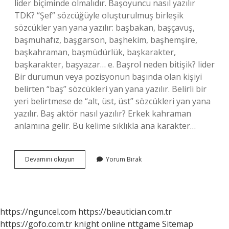
lider biçiminde olmalıdır. Başoyuncu nasıl yazılır
TDK? “Şef” sözcüğüyle oluşturulmuş birleşik
sözcükler yan yana yazılır: başbakan, başçavuş,
başmuhafız, başgarson, başhekim, başhemşire,
başkahraman, başmüdürlük, başkarakter,
başkarakter, başyazar… e. Başrol neden bitişik? lider
Bir durumun veya pozisyonun başında olan kişiyi
belirten “baş” sözcükleri yan yana yazılır. Belirli bir
yeri belirtmese de “alt, üst, üst” sözcükleri yan yana
yazılır. Baş aktör nasıl yazılır? Erkek kahraman
anlamına gelir. Bu kelime sıklıkla ana karakter…
Başrol
Devamını okuyun
Yorum Bırak
Oyuncusu
Nasıl
Yazılır
Tdk
https://nguncel.com
https://beautician.com.tr
https://gofo.com.tr
knight online
nttgame
Sitemap