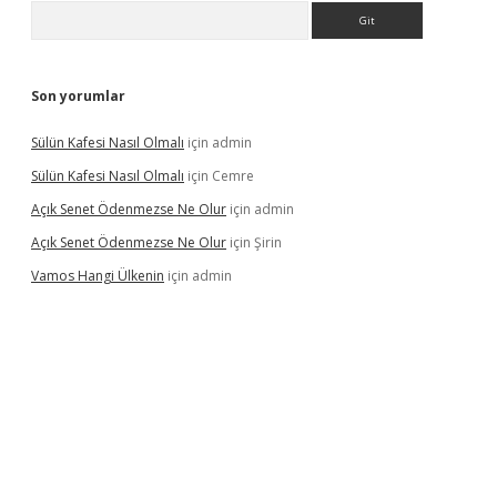
Arama
Son yorumlar
Sülün Kafesi Nasıl Olmalı
için
admin
Sülün Kafesi Nasıl Olmalı
için
Cemre
Açık Senet Ödenmezse Ne Olur
için
admin
Açık Senet Ödenmezse Ne Olur
için
Şirin
Vamos Hangi Ülkenin
için
admin
yeni giriş