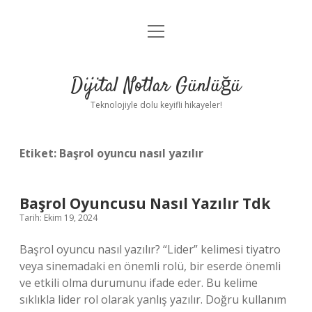
menüyü
Anasayfa
aç
Gizlilik Politikası
Dijital Notlar Günlüğü
Yasal Uyarı
Teknolojiyle dolu keyifli hikayeler!
Hakkımızda
Etiket:
Başrol oyuncu nasıl yazılır
Başrol Oyuncusu Nasıl Yazılır Tdk
Tarih: Ekim 19, 2024
Başrol oyuncu nasıl yazılır? “Lider” kelimesi tiyatro
veya sinemadaki en önemli rolü, bir eserde önemli
ve etkili olma durumunu ifade eder. Bu kelime
sıklıkla lider rol olarak yanlış yazılır. Doğru kullanım