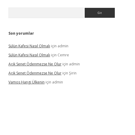
Arama
Son yorumlar
Sülün Kafesi Nasıl Olmalı
için
admin
Sülün Kafesi Nasıl Olmalı
için
Cemre
Açık Senet Ödenmezse Ne Olur
için
admin
Açık Senet Ödenmezse Ne Olur
için
Şirin
Vamos Hangi Ülkenin
için
admin
yeni giriş