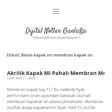
menüyü
Anasayfa
aç
Gizlilik Politikası
Dijital Notlar Günlüğü
Yasal Uyarı
Teknolojiyle dolu keyifli hikayeler!
Hakkımızda
Etiket:
Balon kapak mı membran kapak mı
Akrilik Kapak Mi Pahalı Membran Mı
Tarih: Ekim 11, 2024
Membran kapak kaç TL? Bu nedenle fiyat-
performans oranı açısından bakacak olursak
membran kapaklar ön plana çıkmaktadır. Membran
mutfak dolap kapaklarının fiyatı 1569 TL/m2’dir.