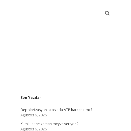
Sidebar
Son Yazılar
grandoperabet yeni giri
Depolarizasyon sırasında ATP harcanır mı ?
Ağustos 6, 2026
Kumkuat ne zaman meyve veriyor ?
Ağustos 6, 2026