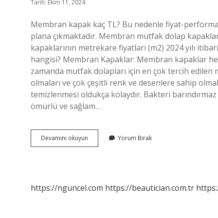
Tarih: Ekim 11, 2024
Membran kapak kaç TL? Bu nedenle fiyat-performa
plana çıkmaktadır. Membran mutfak dolap kapaklar
kapaklarının metrekare fiyatları (m2) 2024 yılı itiba
hangisi? Membran Kapaklar: Membran kapaklar her t
zamanda mutfak dolapları için en çok tercih edilen
olmaları ve çok çeşitli renk ve desenlere sahip olm
temizlenmesi oldukça kolaydır. Bakteri barındırmaz 
ömürlü ve sağlam…
Akrilik
Devamını okuyun
Yorum Bırak
Kapak
Mi
Pahalı
Membran
Mı
https://nguncel.com
https://beautician.com.tr
https: