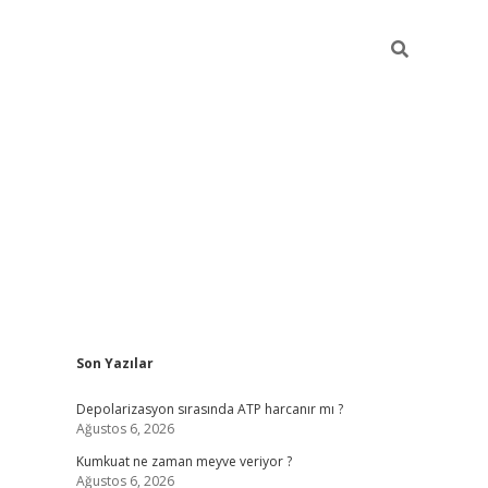
Sidebar
Son Yazılar
grandoperabet yeni gir
Depolarizasyon sırasında ATP harcanır mı ?
Ağustos 6, 2026
Kumkuat ne zaman meyve veriyor ?
Ağustos 6, 2026