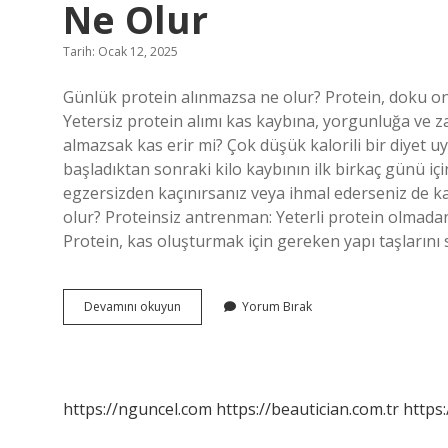
Ne Olur
Tarih: Ocak 12, 2025
Günlük protein alınmazsa ne olur? Protein, doku onar
Yetersiz protein alımı kas kaybına, yorgunluğa ve zay
almazsak kas erir mi? Çok düşük kalorili bir diyet uy
başladıktan sonraki kilo kaybının ilk birkaç günü içi
egzersizden kaçınırsanız veya ihmal ederseniz de ka
olur? Proteinsiz antrenman: Yeterli protein olma
Protein, kas oluşturmak için gereken yapı taşlarını 
Günlük
Devamını okuyun
Yorum Bırak
Alınması
Gereken
Protein
Alınmazsa
Ne
https://nguncel.com
https://beautician.com.tr
https:
Olur