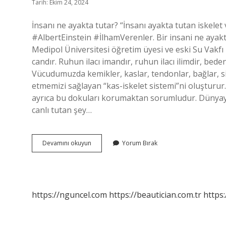
Tarih: Ekim 24, 2024
İnsanı ne ayakta tutar? “İnsanı ayakta tutan iskelet v
#AlbertEinstein #İlhamVerenler. Bir insani ne ayak
Medipol Üniversitesi öğretim üyesi ve eski Su Vakfı 
candır. Ruhun ilacı imandır, ruhun ilacı ilimdir, bede
Vücudumuzda kemikler, kaslar, tendonlar, bağlar, s
etmemizi sağlayan “kas-iskelet sistemi”ni oluştur
ayrıca bu dokuları korumaktan sorumludur. Dünyay
canlı tutan şey…
Bir
Devamını okuyun
Yorum Bırak
Insanı
Ne
Ayakta
Tutar
https://nguncel.com
https://beautician.com.tr
https: