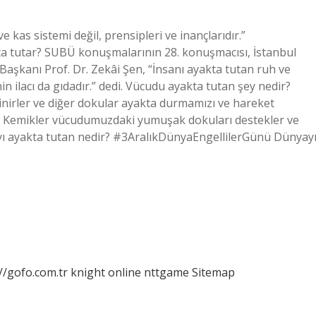
e kas sistemi değil, prensipleri ve inançlarıdır.”
ta tutar? SUBÜ konuşmalarının 28. konuşmacısı, İstanbul
Başkanı Prof. Dr. Zekâi Şen, “İnsanı ayakta tutan ruh ve
nin ilacı da gıdadır.” dedi. Vücudu ayakta tutan şey nedir?
inirler ve diğer dokular ayakta durmamızı ve hareket
ur. Kemikler vücudumuzdaki yumuşak dokuları destekler ve
ı ayakta tutan nedir? #3AralıkDünyaEngellilerGünü Dünyay
//gofo.com.tr
knight online
nttgame
Sitemap