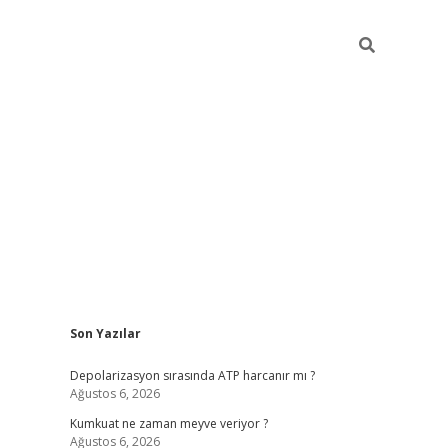
Sidebar
Son Yazılar
grandoperabet yeni gir
Depolarizasyon sırasında ATP harcanır mı ?
Ağustos 6, 2026
Kumkuat ne zaman meyve veriyor ?
Ağustos 6, 2026