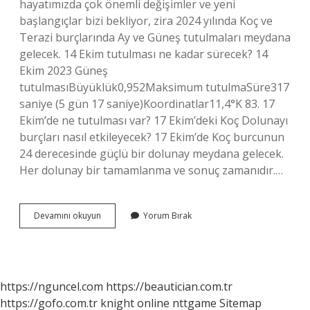
hayatımızda çok önemli değişimler ve yeni
başlangıçlar bizi bekliyor, zira 2024 yılında Koç ve
Terazi burçlarında Ay ve Güneş tutulmaları meydana
gelecek. 14 Ekim tutulması ne kadar sürecek? 14
Ekim 2023 Güneş
tutulmasıBüyüklük0,952Maksimum tutulmaSüre317
saniye (5 gün 17 saniye)Koordinatlar11,4°K 83. 17
Ekim’de ne tutulması var? 17 Ekim’deki Koç Dolunayı
burçları nasıl etkileyecek? 17 Ekim’de Koç burcunun
24 derecesinde güçlü bir dolunay meydana gelecek.
Her dolunay bir tamamlanma ve sonuç zamanıdır.…
Ekim
Devamını okuyun
Yorum Bırak
Ayı
Ay
Tutulması
Ne
Zaman
https://nguncel.com
https://beautician.com.tr
https://gofo.com.tr
knight online
nttgame
Sitemap