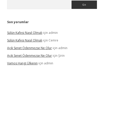
Arama
Son yorumlar
Sülün Kafesi Nasıl Olmalı
için
admin
Sülün Kafesi Nasıl Olmalı
için
Cemre
Açık Senet Ödenmezse Ne Olur
için
admin
Açık Senet Ödenmezse Ne Olur
için
Şirin
Vamos Hangi Ülkenin
için
admin
 yeni giriş