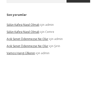
Son yorumlar
Sülün Kafesi Nasıl Olmalı
için
admin
Sülün Kafesi Nasıl Olmalı
için
Cemre
Açık Senet Ödenmezse Ne Olur
için
admin
Açık Senet Ödenmezse Ne Olur
için
Şirin
Vamos Hangi Ülkenin
için
admin
yeni giriş