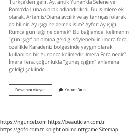
Türkçe’den gelir. Ay, antik Yunan’da Selene ve
Roma’da Luna olarak adlandırılırdı. Bu isimlere ek
olarak, Artemis/Diana avcılık ve ay tanrıçası olarak
da bilinir. Ay ışığı ne demek isim? Ayfer: Ay ışığı.
Rumca gün ışığı ne demek? Bu bağlamda, kelimenin
“gün ışığı” anlamına geldiği söylenebilir. İmera fera,
özellikle Karadeniz bölgesinde yaygın olarak
kullanılan bir Yunanca kelimedir. İmera Fera nedir?
İmera Fera, çoğunlukla “güneş ışığım” anlamına
geldiği şeklinde…
Yunanca
Devamını okuyun
Yorum Bırak
Ay
Işığı
Ne
Demek
https://nguncel.com
https://beautician.com.tr
https://gofo.com.tr
knight online
nttgame
Sitemap