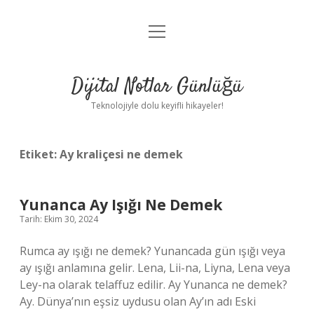
menüyü
Anasayfa
aç
Gizlilik Politikası
Dijital Notlar Günlüğü
Yasal Uyarı
Teknolojiyle dolu keyifli hikayeler!
Hakkımızda
Etiket:
Ay kraliçesi ne demek
Yunanca Ay Işığı Ne Demek
Tarih: Ekim 30, 2024
Rumca ay ışığı ne demek? Yunancada gün ışığı veya
ay ışığı anlamına gelir. Lena, Lii-na, Liyna, Lena veya
Ley-na olarak telaffuz edilir. Ay Yunanca ne demek?
Ay. Dünya’nın eşsiz uydusu olan Ay’ın adı Eski